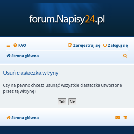
FAQ
Zarejestruj się
Zaloguj się
S
Strona główna
z
Usuń ciasteczka witryny
u
k
Czy na pewno chcesz usunąć wszystkie ciasteczka utworzone
a
przez tę witrynę?
j
Strona główna