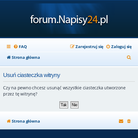
FAQ
Zarejestruj się
Zaloguj się
S
Strona główna
z
Usuń ciasteczka witryny
u
k
Czy na pewno chcesz usunąć wszystkie ciasteczka utworzone
a
przez tę witrynę?
j
Strona główna