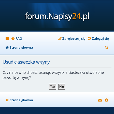
FAQ
Zarejestruj się
Zaloguj się
S
Strona główna
z
Usuń ciasteczka witryny
u
k
Czy na pewno chcesz usunąć wszystkie ciasteczka utworzone
a
przez tę witrynę?
j
Strona główna