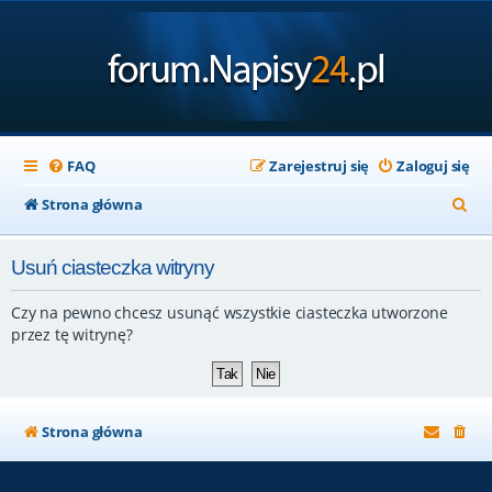
FAQ
Zarejestruj się
Zaloguj się
S
Strona główna
z
Usuń ciasteczka witryny
u
k
Czy na pewno chcesz usunąć wszystkie ciasteczka utworzone
a
przez tę witrynę?
j
Strona główna