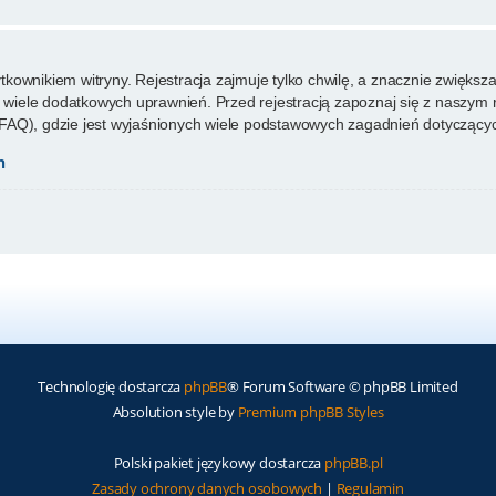
ownikiem witryny. Rejestracja zajmuje tylko chwilę, a znacznie zwiększa 
wiele dodatkowych uprawnień. Przed rejestracją zapoznaj się z naszy
FAQ), gdzie jest wyjaśnionych wiele podstawowych zagadnień dotyczącyc
h
Technologię dostarcza
phpBB
® Forum Software © phpBB Limited
Absolution style by
Premium phpBB Styles
Polski pakiet językowy dostarcza
phpBB.pl
Zasady ochrony danych osobowych
|
Regulamin