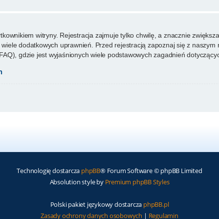
ownikiem witryny. Rejestracja zajmuje tylko chwilę, a znacznie zwiększa 
wiele dodatkowych uprawnień. Przed rejestracją zapoznaj się z naszy
FAQ), gdzie jest wyjaśnionych wiele podstawowych zagadnień dotyczącyc
h
Technologię dostarcza
phpBB
® Forum Software © phpBB Limited
Absolution style by
Premium phpBB Styles
Polski pakiet językowy dostarcza
phpBB.pl
Zasady ochrony danych osobowych
|
Regulamin