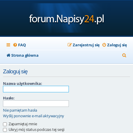
FAQ
Zarejestruj się
Zaloguj się
S
Strona główna
z
Zaloguj się
u
k
Nazwa użytkownika:
a
Hasło:
j
Nie pamiętam hasła
Wyślij ponownie e-mail aktywacyjny
Zapamiętaj mnie
Ukryj mój status podczas tej sesji