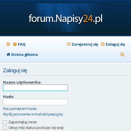
FAQ
Zarejestruj się
Zaloguj się
S
Strona główna
z
Zaloguj się
u
k
Nazwa użytkownika:
a
Hasło:
j
Nie pamiętam hasła
Wyślij ponownie e-mail aktywacyjny
Zapamiętaj mnie
Ukryj mój status podczas tej sesji