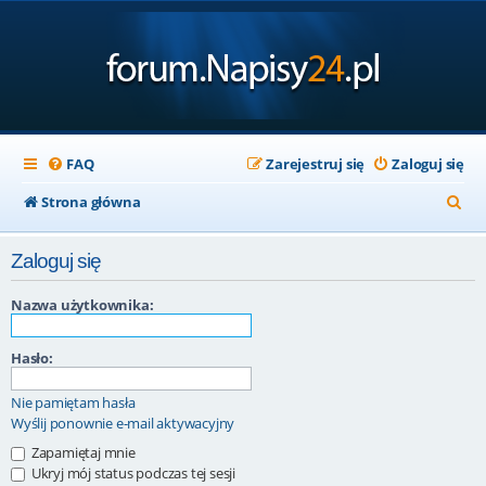
FAQ
Zarejestruj się
Zaloguj się
S
Strona główna
z
Zaloguj się
u
k
Nazwa użytkownika:
a
Hasło:
j
Nie pamiętam hasła
Wyślij ponownie e-mail aktywacyjny
Zapamiętaj mnie
Ukryj mój status podczas tej sesji