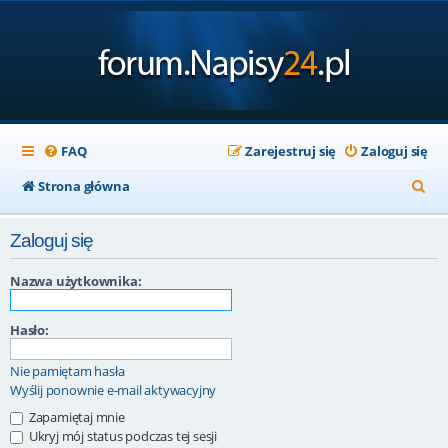
FAQ
Zarejestruj się
Zaloguj się
S
Strona główna
z
Zaloguj się
u
k
Nazwa użytkownika:
a
Hasło:
j
Nie pamiętam hasła
Wyślij ponownie e-mail aktywacyjny
Zapamiętaj mnie
Ukryj mój status podczas tej sesji