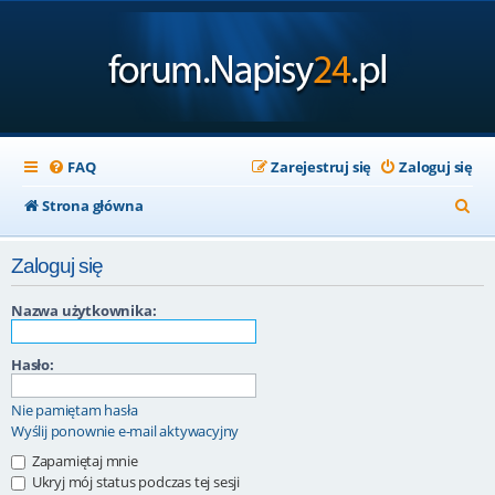
FAQ
Zarejestruj się
Zaloguj się
S
Strona główna
z
Zaloguj się
u
k
Nazwa użytkownika:
a
Hasło:
j
Nie pamiętam hasła
Wyślij ponownie e-mail aktywacyjny
Zapamiętaj mnie
Ukryj mój status podczas tej sesji