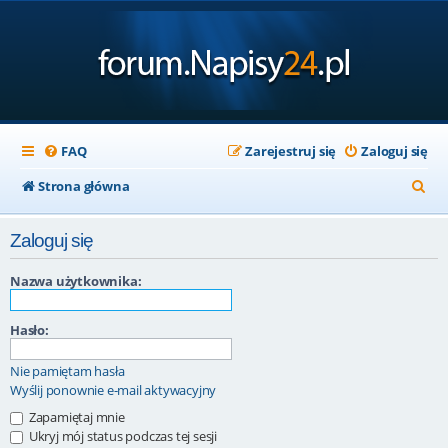
FAQ
Zarejestruj się
Zaloguj się
S
Strona główna
z
Zaloguj się
u
k
Nazwa użytkownika:
a
Hasło:
j
Nie pamiętam hasła
Wyślij ponownie e-mail aktywacyjny
Zapamiętaj mnie
Ukryj mój status podczas tej sesji