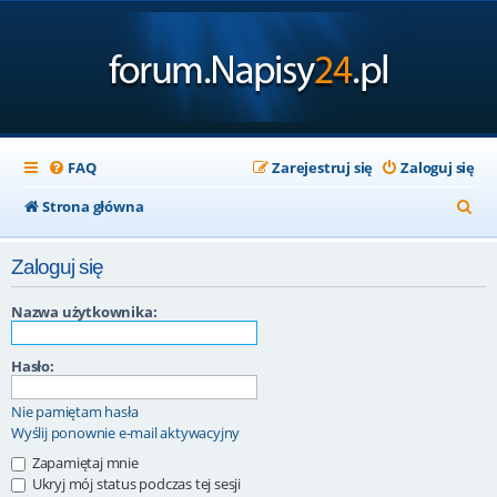
FAQ
Zarejestruj się
Zaloguj się
S
Strona główna
z
Zaloguj się
u
k
Nazwa użytkownika:
a
Hasło:
j
Nie pamiętam hasła
Wyślij ponownie e-mail aktywacyjny
Zapamiętaj mnie
Ukryj mój status podczas tej sesji