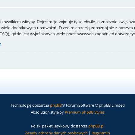
ownikiem witryny. Rejestracja zajmuje tylko chwilę, a znacznie zwiększa 
wiele dodatkowych uprawnień. Przed rejestracją zapoznaj się z naszy
FAQ), gdzie jest wyjaśnionych wiele podstawowych zagadnień dotyczącyc
h
Technologię dostarcza
phpBB
® Forum Software © phpBB Limited
Absolution style by
Premium phpBB Styles
Polski pakiet językowy dostarcza
phpBB.pl
Zasady ochrony danych osobowych
|
Regulamin