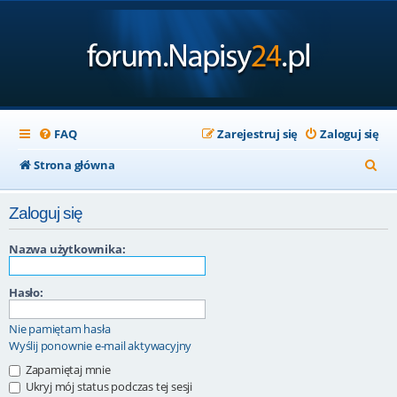
FAQ
Zarejestruj się
Zaloguj się
S
Strona główna
z
Zaloguj się
u
k
Nazwa użytkownika:
a
Hasło:
j
Nie pamiętam hasła
Wyślij ponownie e-mail aktywacyjny
Zapamiętaj mnie
Ukryj mój status podczas tej sesji