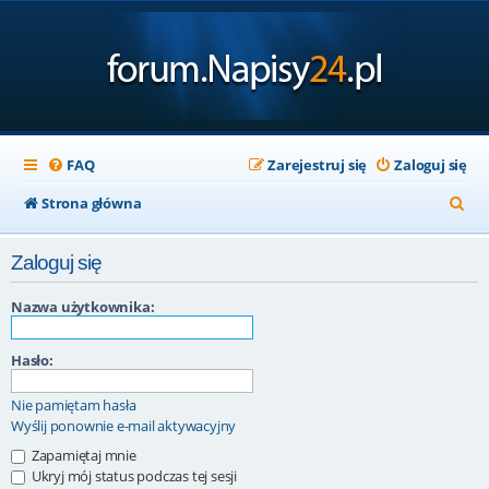
FAQ
Zarejestruj się
Zaloguj się
S
Strona główna
z
Zaloguj się
u
k
Nazwa użytkownika:
a
Hasło:
j
Nie pamiętam hasła
Wyślij ponownie e-mail aktywacyjny
Zapamiętaj mnie
Ukryj mój status podczas tej sesji