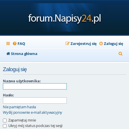
FAQ
Zarejestruj się
Zaloguj się
S
Strona główna
z
Zaloguj się
u
k
Nazwa użytkownika:
a
Hasło:
j
Nie pamiętam hasła
Wyślij ponownie e-mail aktywacyjny
Zapamiętaj mnie
Ukryj mój status podczas tej sesji