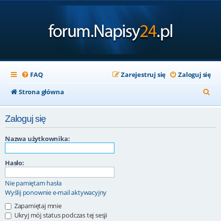
FAQ
Zarejestruj się
Zaloguj się
S
Strona główna
z
Zaloguj się
u
k
Nazwa użytkownika:
a
Hasło:
j
Nie pamiętam hasła
Wyślij ponownie e-mail aktywacyjny
Zapamiętaj mnie
Ukryj mój status podczas tej sesji