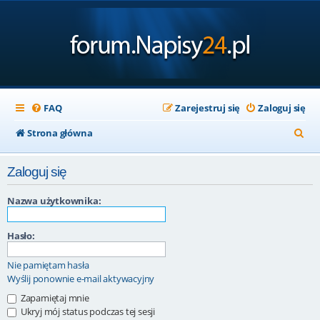
FAQ
Zarejestruj się
Zaloguj się
S
Strona główna
z
Zaloguj się
u
k
Nazwa użytkownika:
a
Hasło:
j
Nie pamiętam hasła
Wyślij ponownie e-mail aktywacyjny
Zapamiętaj mnie
Ukryj mój status podczas tej sesji