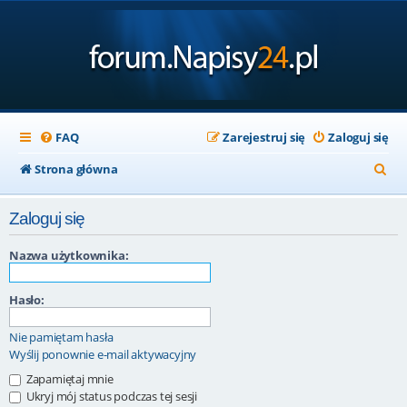
FAQ
Zarejestruj się
Zaloguj się
S
Strona główna
z
Zaloguj się
u
k
Nazwa użytkownika:
a
Hasło:
j
Nie pamiętam hasła
Wyślij ponownie e-mail aktywacyjny
Zapamiętaj mnie
Ukryj mój status podczas tej sesji