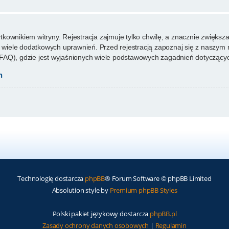
ownikiem witryny. Rejestracja zajmuje tylko chwilę, a znacznie zwiększa 
wiele dodatkowych uprawnień. Przed rejestracją zapoznaj się z naszy
FAQ), gdzie jest wyjaśnionych wiele podstawowych zagadnień dotyczącyc
h
Technologię dostarcza
phpBB
® Forum Software © phpBB Limited
Absolution style by
Premium phpBB Styles
Polski pakiet językowy dostarcza
phpBB.pl
Zasady ochrony danych osobowych
|
Regulamin