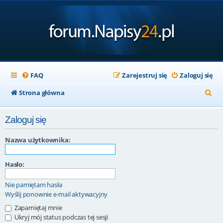
FAQ
Zarejestruj się
Zaloguj się
S
Strona główna
z
Zaloguj się
u
k
Nazwa użytkownika:
a
Hasło:
j
Nie pamiętam hasła
Wyślij ponownie e-mail aktywacyjny
Zapamiętaj mnie
Ukryj mój status podczas tej sesji