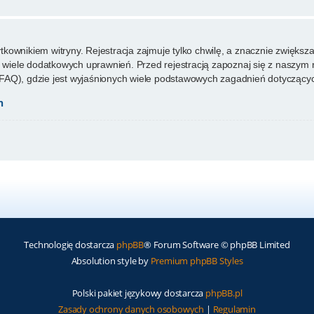
ownikiem witryny. Rejestracja zajmuje tylko chwilę, a znacznie zwiększa 
wiele dodatkowych uprawnień. Przed rejestracją zapoznaj się z naszy
FAQ), gdzie jest wyjaśnionych wiele podstawowych zagadnień dotyczącyc
h
Technologię dostarcza
phpBB
® Forum Software © phpBB Limited
Absolution style by
Premium phpBB Styles
Polski pakiet językowy dostarcza
phpBB.pl
Zasady ochrony danych osobowych
|
Regulamin