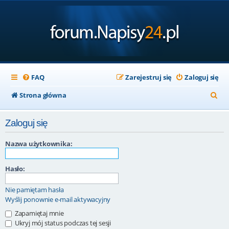
FAQ
Zarejestruj się
Zaloguj się
S
Strona główna
z
Zaloguj się
u
k
Nazwa użytkownika:
a
Hasło:
j
Nie pamiętam hasła
Wyślij ponownie e-mail aktywacyjny
Zapamiętaj mnie
Ukryj mój status podczas tej sesji