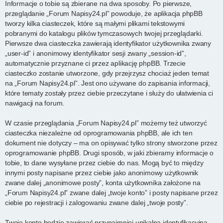
Informacje o tobie są zbierane na dwa sposoby. Po pierwsze,
przeglądanie „Forum Napisy24.pl” powoduje, że aplikacja phpBB
tworzy kilka ciasteczek, które są małymi plikami tekstowymi
pobranymi do katalogu plików tymczasowych twojej przeglądarki.
Pierwsze dwa ciasteczka zawierają identyfikator użytkownika zwany
„user-id” i anonimowy identyfikator sesji zwany „session-id”,
automatycznie przyznane ci przez aplikację phpBB. Trzecie
ciasteczko zostanie utworzone, gdy przejrzysz chociaż jeden temat
na „Forum Napisy24.pl”. Jest ono używane do zapisania informacji,
które tematy zostały przez ciebie przeczytane i służy do ułatwienia ci
nawigacji na forum.
W czasie przeglądania „Forum Napisy24.pl” możemy też utworzyć
ciasteczka niezależne od oprogramowania phpBB, ale ich ten
dokument nie dotyczy – ma on opisywać tylko strony stworzone przez
oprogramowanie phpBB. Drugi sposób, w jaki zbieramy informacje o
tobie, to dane wysyłane przez ciebie do nas. Mogą być to między
innymi posty napisane przez ciebie jako anonimowy użytkownik
zwane dalej „anonimowe posty”, konta użytkownika założone na
„Forum Napisy24.pl” zwane dalej „twoje konto” i posty napisane przez
ciebie po rejestracji i zalogowaniu zwane dalej „twoje posty”.
Twoje konto będzie zawierać przynajmniej unikalną identyfikacyjną