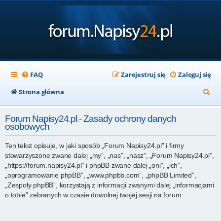
FAQ
Zarejestruj się
Zaloguj się
S
Strona główna
z
Forum Napisy24.pl - Zasady ochrony danych
u
osobowych
k
Ten tekst opisuje, w jaki sposób „Forum Napisy24.pl” i firmy
a
stowarzyszone zwane dalej „my”, „nas”, „nasz”, „Forum Napisy24.pl”,
j
„https://forum.napisy24.pl” i phpBB zwane dalej „oni”, „ich”,
„oprogramowanie phpBB”, „www.phpbb.com”, „phpBB Limited”,
„Zespoły phpBB”, korzystają z informacji zwanymi dalej „informacjami
o tobie” zebranych w czasie dowolnej twojej sesji na forum.