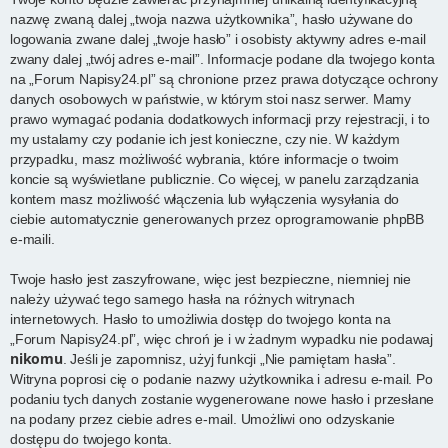
nazwę zwaną dalej „twoja nazwa użytkownika”, hasło używane do
logowania zwane dalej „twoje hasło” i osobisty aktywny adres e-mail
zwany dalej „twój adres e-mail”. Informacje podane dla twojego konta
na „Forum Napisy24.pl” są chronione przez prawa dotyczące ochrony
danych osobowych w państwie, w którym stoi nasz serwer. Mamy
prawo wymagać podania dodatkowych informacji przy rejestracji, i to
my ustalamy czy podanie ich jest konieczne, czy nie. W każdym
przypadku, masz możliwość wybrania, które informacje o twoim
koncie są wyświetlane publicznie. Co więcej, w panelu zarządzania
kontem masz możliwość włączenia lub wyłączenia wysyłania do
ciebie automatycznie generowanych przez oprogramowanie phpBB
e-maili.
Twoje hasło jest zaszyfrowane, więc jest bezpieczne, niemniej nie
należy używać tego samego hasła na różnych witrynach
internetowych. Hasło to umożliwia dostęp do twojego konta na
„Forum Napisy24.pl”, więc chroń je i w żadnym wypadku nie podawaj
nikomu
. Jeśli je zapomnisz, użyj funkcji „Nie pamiętam hasła”.
Witryna poprosi cię o podanie nazwy użytkownika i adresu e-mail. Po
podaniu tych danych zostanie wygenerowane nowe hasło i przesłane
na podany przez ciebie adres e-mail. Umożliwi ono odzyskanie
dostępu do twojego konta.