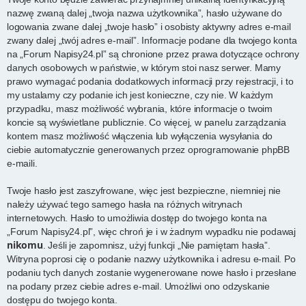
nazwę zwaną dalej „twoja nazwa użytkownika”, hasło używane do
logowania zwane dalej „twoje hasło” i osobisty aktywny adres e-mail
zwany dalej „twój adres e-mail”. Informacje podane dla twojego konta
na „Forum Napisy24.pl” są chronione przez prawa dotyczące ochrony
danych osobowych w państwie, w którym stoi nasz serwer. Mamy
prawo wymagać podania dodatkowych informacji przy rejestracji, i to
my ustalamy czy podanie ich jest konieczne, czy nie. W każdym
przypadku, masz możliwość wybrania, które informacje o twoim
koncie są wyświetlane publicznie. Co więcej, w panelu zarządzania
kontem masz możliwość włączenia lub wyłączenia wysyłania do
ciebie automatycznie generowanych przez oprogramowanie phpBB
e-maili.
Twoje hasło jest zaszyfrowane, więc jest bezpieczne, niemniej nie
należy używać tego samego hasła na różnych witrynach
internetowych. Hasło to umożliwia dostęp do twojego konta na
„Forum Napisy24.pl”, więc chroń je i w żadnym wypadku nie podawaj
nikomu
. Jeśli je zapomnisz, użyj funkcji „Nie pamiętam hasła”.
Witryna poprosi cię o podanie nazwy użytkownika i adresu e-mail. Po
podaniu tych danych zostanie wygenerowane nowe hasło i przesłane
na podany przez ciebie adres e-mail. Umożliwi ono odzyskanie
dostępu do twojego konta.