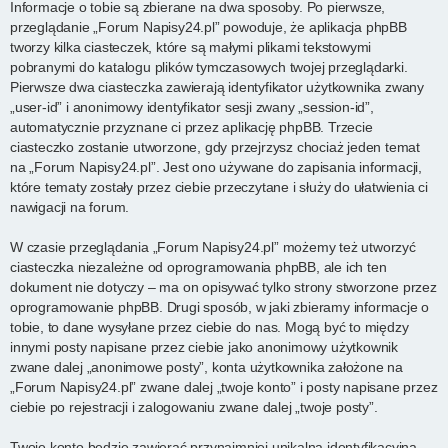
Informacje o tobie są zbierane na dwa sposoby. Po pierwsze,
przeglądanie „Forum Napisy24.pl” powoduje, że aplikacja phpBB
tworzy kilka ciasteczek, które są małymi plikami tekstowymi
pobranymi do katalogu plików tymczasowych twojej przeglądarki.
Pierwsze dwa ciasteczka zawierają identyfikator użytkownika zwany
„user-id” i anonimowy identyfikator sesji zwany „session-id”,
automatycznie przyznane ci przez aplikację phpBB. Trzecie
ciasteczko zostanie utworzone, gdy przejrzysz chociaż jeden temat
na „Forum Napisy24.pl”. Jest ono używane do zapisania informacji,
które tematy zostały przez ciebie przeczytane i służy do ułatwienia ci
nawigacji na forum.
W czasie przeglądania „Forum Napisy24.pl” możemy też utworzyć
ciasteczka niezależne od oprogramowania phpBB, ale ich ten
dokument nie dotyczy – ma on opisywać tylko strony stworzone przez
oprogramowanie phpBB. Drugi sposób, w jaki zbieramy informacje o
tobie, to dane wysyłane przez ciebie do nas. Mogą być to między
innymi posty napisane przez ciebie jako anonimowy użytkownik
zwane dalej „anonimowe posty”, konta użytkownika założone na
„Forum Napisy24.pl” zwane dalej „twoje konto” i posty napisane przez
ciebie po rejestracji i zalogowaniu zwane dalej „twoje posty”.
Twoje konto będzie zawierać przynajmniej unikalną identyfikacyjną