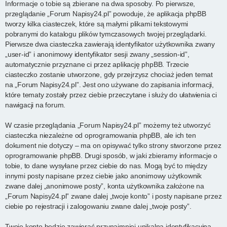
Informacje o tobie są zbierane na dwa sposoby. Po pierwsze,
przeglądanie „Forum Napisy24.pl” powoduje, że aplikacja phpBB
tworzy kilka ciasteczek, które są małymi plikami tekstowymi
pobranymi do katalogu plików tymczasowych twojej przeglądarki.
Pierwsze dwa ciasteczka zawierają identyfikator użytkownika zwany
„user-id” i anonimowy identyfikator sesji zwany „session-id”,
automatycznie przyznane ci przez aplikację phpBB. Trzecie
ciasteczko zostanie utworzone, gdy przejrzysz chociaż jeden temat
na „Forum Napisy24.pl”. Jest ono używane do zapisania informacji,
które tematy zostały przez ciebie przeczytane i służy do ułatwienia ci
nawigacji na forum.
W czasie przeglądania „Forum Napisy24.pl” możemy też utworzyć
ciasteczka niezależne od oprogramowania phpBB, ale ich ten
dokument nie dotyczy – ma on opisywać tylko strony stworzone przez
oprogramowanie phpBB. Drugi sposób, w jaki zbieramy informacje o
tobie, to dane wysyłane przez ciebie do nas. Mogą być to między
innymi posty napisane przez ciebie jako anonimowy użytkownik
zwane dalej „anonimowe posty”, konta użytkownika założone na
„Forum Napisy24.pl” zwane dalej „twoje konto” i posty napisane przez
ciebie po rejestracji i zalogowaniu zwane dalej „twoje posty”.
Twoje konto będzie zawierać przynajmniej unikalną identyfikacyjną