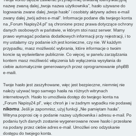
nazwę zwaną dalej „twoja nazwa użytkownika”, hasło używane do
logowania zwane dalej „twoje hasło” i osobisty aktywny adres e-mail
zwany dalej „twój adres e-mail”. Informacje podane dla twojego konta
na „Forum Napisy24.pl” są chronione przez prawa dotyczące ochrony
danych osobowych w państwie, w którym stoi nasz serwer. Mamy
prawo wymagać podania dodatkowych informacji przy rejestracji, i to
my ustalamy czy podanie ich jest konieczne, czy nie. W każdym
przypadku, masz możliwość wybrania, które informacje o twoim
koncie są wyświetlane publicznie. Co więcej, w panelu zarządzania
kontem masz możliwość włączenia lub wyłączenia wysyłania do
ciebie automatycznie generowanych przez oprogramowanie phpBB
e-maili.
Twoje hasło jest zaszyfrowane, więc jest bezpieczne, niemniej nie
należy używać tego samego hasła na różnych witrynach
internetowych. Hasło to umożliwia dostęp do twojego konta na
„Forum Napisy24.pl”, więc chroń je i w żadnym wypadku nie podawaj
nikomu
. Jeśli je zapomnisz, użyj funkcji „Nie pamiętam hasła”.
Witryna poprosi cię o podanie nazwy użytkownika i adresu e-mail. Po
podaniu tych danych zostanie wygenerowane nowe hasło i przesłane
na podany przez ciebie adres e-mail. Umożliwi ono odzyskanie
dostępu do twojego konta.