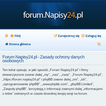
FAQ
Zarejestruj się
Zaloguj się
S
Strona główna
z
Forum Napisy24.pl - Zasady ochrony danych
u
osobowych
k
Ten tekst opisuje, w jaki sposób „Forum Napisy24.pl” i firmy
a
stowarzyszone zwane dalej „my”, „nas”, „nasz”, „Forum Napisy24.pl”,
j
„https://forum.napisy24.pl” i phpBB zwane dalej „oni”, „ich”,
„oprogramowanie phpBB”, „www.phpbb.com”, „phpBB Limited”,
„Zespoły phpBB”, korzystają z informacji zwanymi dalej „informacjami
o tobie” zebranych w czasie dowolnej twojej sesji na forum.