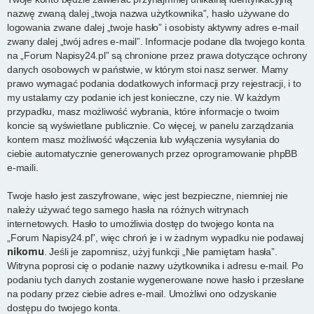
nazwę zwaną dalej „twoja nazwa użytkownika”, hasło używane do
logowania zwane dalej „twoje hasło” i osobisty aktywny adres e-mail
zwany dalej „twój adres e-mail”. Informacje podane dla twojego konta
na „Forum Napisy24.pl” są chronione przez prawa dotyczące ochrony
danych osobowych w państwie, w którym stoi nasz serwer. Mamy
prawo wymagać podania dodatkowych informacji przy rejestracji, i to
my ustalamy czy podanie ich jest konieczne, czy nie. W każdym
przypadku, masz możliwość wybrania, które informacje o twoim
koncie są wyświetlane publicznie. Co więcej, w panelu zarządzania
kontem masz możliwość włączenia lub wyłączenia wysyłania do
ciebie automatycznie generowanych przez oprogramowanie phpBB
e-maili.
Twoje hasło jest zaszyfrowane, więc jest bezpieczne, niemniej nie
należy używać tego samego hasła na różnych witrynach
internetowych. Hasło to umożliwia dostęp do twojego konta na
„Forum Napisy24.pl”, więc chroń je i w żadnym wypadku nie podawaj
nikomu
. Jeśli je zapomnisz, użyj funkcji „Nie pamiętam hasła”.
Witryna poprosi cię o podanie nazwy użytkownika i adresu e-mail. Po
podaniu tych danych zostanie wygenerowane nowe hasło i przesłane
na podany przez ciebie adres e-mail. Umożliwi ono odzyskanie
dostępu do twojego konta.