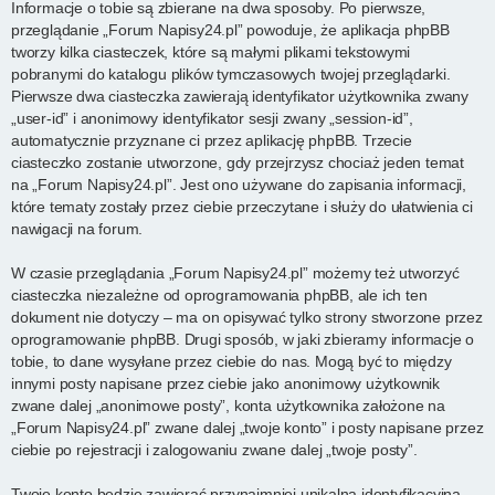
Informacje o tobie są zbierane na dwa sposoby. Po pierwsze,
przeglądanie „Forum Napisy24.pl” powoduje, że aplikacja phpBB
tworzy kilka ciasteczek, które są małymi plikami tekstowymi
pobranymi do katalogu plików tymczasowych twojej przeglądarki.
Pierwsze dwa ciasteczka zawierają identyfikator użytkownika zwany
„user-id” i anonimowy identyfikator sesji zwany „session-id”,
automatycznie przyznane ci przez aplikację phpBB. Trzecie
ciasteczko zostanie utworzone, gdy przejrzysz chociaż jeden temat
na „Forum Napisy24.pl”. Jest ono używane do zapisania informacji,
które tematy zostały przez ciebie przeczytane i służy do ułatwienia ci
nawigacji na forum.
W czasie przeglądania „Forum Napisy24.pl” możemy też utworzyć
ciasteczka niezależne od oprogramowania phpBB, ale ich ten
dokument nie dotyczy – ma on opisywać tylko strony stworzone przez
oprogramowanie phpBB. Drugi sposób, w jaki zbieramy informacje o
tobie, to dane wysyłane przez ciebie do nas. Mogą być to między
innymi posty napisane przez ciebie jako anonimowy użytkownik
zwane dalej „anonimowe posty”, konta użytkownika założone na
„Forum Napisy24.pl” zwane dalej „twoje konto” i posty napisane przez
ciebie po rejestracji i zalogowaniu zwane dalej „twoje posty”.
Twoje konto będzie zawierać przynajmniej unikalną identyfikacyjną