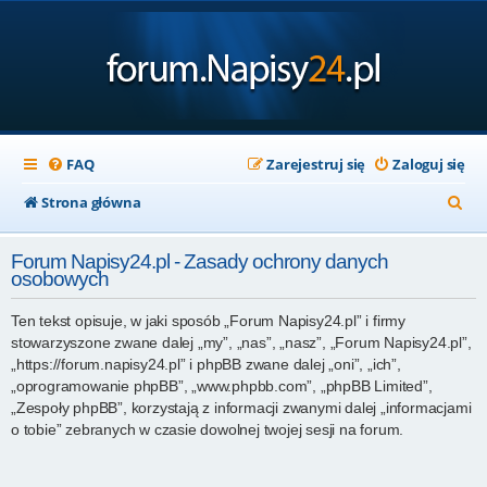
FAQ
Zarejestruj się
Zaloguj się
S
Strona główna
z
Forum Napisy24.pl - Zasady ochrony danych
u
osobowych
k
Ten tekst opisuje, w jaki sposób „Forum Napisy24.pl” i firmy
a
stowarzyszone zwane dalej „my”, „nas”, „nasz”, „Forum Napisy24.pl”,
j
„https://forum.napisy24.pl” i phpBB zwane dalej „oni”, „ich”,
„oprogramowanie phpBB”, „www.phpbb.com”, „phpBB Limited”,
„Zespoły phpBB”, korzystają z informacji zwanymi dalej „informacjami
o tobie” zebranych w czasie dowolnej twojej sesji na forum.