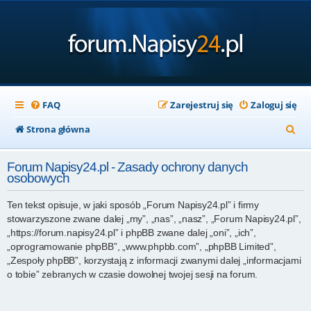
FAQ
Zarejestruj się
Zaloguj się
S
Strona główna
z
Forum Napisy24.pl - Zasady ochrony danych
u
osobowych
k
Ten tekst opisuje, w jaki sposób „Forum Napisy24.pl” i firmy
a
stowarzyszone zwane dalej „my”, „nas”, „nasz”, „Forum Napisy24.pl”,
j
„https://forum.napisy24.pl” i phpBB zwane dalej „oni”, „ich”,
„oprogramowanie phpBB”, „www.phpbb.com”, „phpBB Limited”,
„Zespoły phpBB”, korzystają z informacji zwanymi dalej „informacjami
o tobie” zebranych w czasie dowolnej twojej sesji na forum.