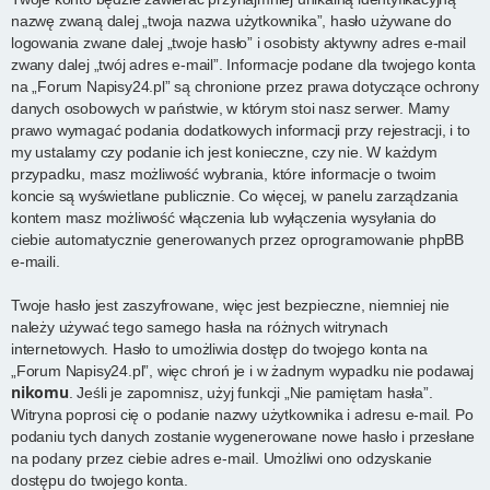
nazwę zwaną dalej „twoja nazwa użytkownika”, hasło używane do
logowania zwane dalej „twoje hasło” i osobisty aktywny adres e-mail
zwany dalej „twój adres e-mail”. Informacje podane dla twojego konta
na „Forum Napisy24.pl” są chronione przez prawa dotyczące ochrony
danych osobowych w państwie, w którym stoi nasz serwer. Mamy
prawo wymagać podania dodatkowych informacji przy rejestracji, i to
my ustalamy czy podanie ich jest konieczne, czy nie. W każdym
przypadku, masz możliwość wybrania, które informacje o twoim
koncie są wyświetlane publicznie. Co więcej, w panelu zarządzania
kontem masz możliwość włączenia lub wyłączenia wysyłania do
ciebie automatycznie generowanych przez oprogramowanie phpBB
e-maili.
Twoje hasło jest zaszyfrowane, więc jest bezpieczne, niemniej nie
należy używać tego samego hasła na różnych witrynach
internetowych. Hasło to umożliwia dostęp do twojego konta na
„Forum Napisy24.pl”, więc chroń je i w żadnym wypadku nie podawaj
nikomu
. Jeśli je zapomnisz, użyj funkcji „Nie pamiętam hasła”.
Witryna poprosi cię o podanie nazwy użytkownika i adresu e-mail. Po
podaniu tych danych zostanie wygenerowane nowe hasło i przesłane
na podany przez ciebie adres e-mail. Umożliwi ono odzyskanie
dostępu do twojego konta.