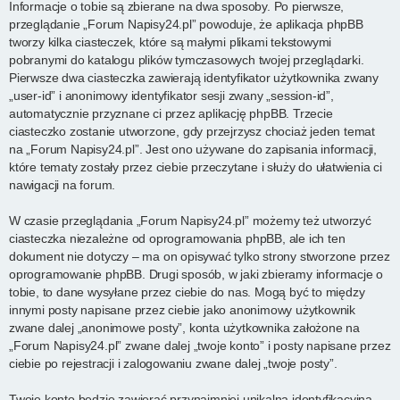
Informacje o tobie są zbierane na dwa sposoby. Po pierwsze,
przeglądanie „Forum Napisy24.pl” powoduje, że aplikacja phpBB
tworzy kilka ciasteczek, które są małymi plikami tekstowymi
pobranymi do katalogu plików tymczasowych twojej przeglądarki.
Pierwsze dwa ciasteczka zawierają identyfikator użytkownika zwany
„user-id” i anonimowy identyfikator sesji zwany „session-id”,
automatycznie przyznane ci przez aplikację phpBB. Trzecie
ciasteczko zostanie utworzone, gdy przejrzysz chociaż jeden temat
na „Forum Napisy24.pl”. Jest ono używane do zapisania informacji,
które tematy zostały przez ciebie przeczytane i służy do ułatwienia ci
nawigacji na forum.
W czasie przeglądania „Forum Napisy24.pl” możemy też utworzyć
ciasteczka niezależne od oprogramowania phpBB, ale ich ten
dokument nie dotyczy – ma on opisywać tylko strony stworzone przez
oprogramowanie phpBB. Drugi sposób, w jaki zbieramy informacje o
tobie, to dane wysyłane przez ciebie do nas. Mogą być to między
innymi posty napisane przez ciebie jako anonimowy użytkownik
zwane dalej „anonimowe posty”, konta użytkownika założone na
„Forum Napisy24.pl” zwane dalej „twoje konto” i posty napisane przez
ciebie po rejestracji i zalogowaniu zwane dalej „twoje posty”.
Twoje konto będzie zawierać przynajmniej unikalną identyfikacyjną