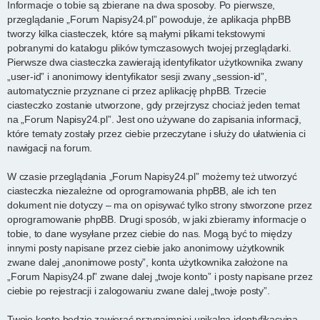
Informacje o tobie są zbierane na dwa sposoby. Po pierwsze,
przeglądanie „Forum Napisy24.pl” powoduje, że aplikacja phpBB
tworzy kilka ciasteczek, które są małymi plikami tekstowymi
pobranymi do katalogu plików tymczasowych twojej przeglądarki.
Pierwsze dwa ciasteczka zawierają identyfikator użytkownika zwany
„user-id” i anonimowy identyfikator sesji zwany „session-id”,
automatycznie przyznane ci przez aplikację phpBB. Trzecie
ciasteczko zostanie utworzone, gdy przejrzysz chociaż jeden temat
na „Forum Napisy24.pl”. Jest ono używane do zapisania informacji,
które tematy zostały przez ciebie przeczytane i służy do ułatwienia ci
nawigacji na forum.
W czasie przeglądania „Forum Napisy24.pl” możemy też utworzyć
ciasteczka niezależne od oprogramowania phpBB, ale ich ten
dokument nie dotyczy – ma on opisywać tylko strony stworzone przez
oprogramowanie phpBB. Drugi sposób, w jaki zbieramy informacje o
tobie, to dane wysyłane przez ciebie do nas. Mogą być to między
innymi posty napisane przez ciebie jako anonimowy użytkownik
zwane dalej „anonimowe posty”, konta użytkownika założone na
„Forum Napisy24.pl” zwane dalej „twoje konto” i posty napisane przez
ciebie po rejestracji i zalogowaniu zwane dalej „twoje posty”.
Twoje konto będzie zawierać przynajmniej unikalną identyfikacyjną