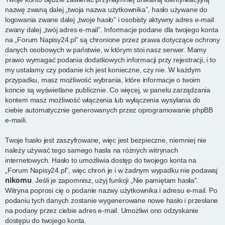
nazwę zwaną dalej „twoja nazwa użytkownika”, hasło używane do
logowania zwane dalej „twoje hasło” i osobisty aktywny adres e-mail
zwany dalej „twój adres e-mail”. Informacje podane dla twojego konta
na „Forum Napisy24.pl” są chronione przez prawa dotyczące ochrony
danych osobowych w państwie, w którym stoi nasz serwer. Mamy
prawo wymagać podania dodatkowych informacji przy rejestracji, i to
my ustalamy czy podanie ich jest konieczne, czy nie. W każdym
przypadku, masz możliwość wybrania, które informacje o twoim
koncie są wyświetlane publicznie. Co więcej, w panelu zarządzania
kontem masz możliwość włączenia lub wyłączenia wysyłania do
ciebie automatycznie generowanych przez oprogramowanie phpBB
e-maili.
Twoje hasło jest zaszyfrowane, więc jest bezpieczne, niemniej nie
należy używać tego samego hasła na różnych witrynach
internetowych. Hasło to umożliwia dostęp do twojego konta na
„Forum Napisy24.pl”, więc chroń je i w żadnym wypadku nie podawaj
nikomu
. Jeśli je zapomnisz, użyj funkcji „Nie pamiętam hasła”.
Witryna poprosi cię o podanie nazwy użytkownika i adresu e-mail. Po
podaniu tych danych zostanie wygenerowane nowe hasło i przesłane
na podany przez ciebie adres e-mail. Umożliwi ono odzyskanie
dostępu do twojego konta.