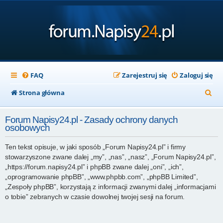
FAQ
Zarejestruj się
Zaloguj się
S
Strona główna
z
Forum Napisy24.pl - Zasady ochrony danych
u
osobowych
k
Ten tekst opisuje, w jaki sposób „Forum Napisy24.pl” i firmy
a
stowarzyszone zwane dalej „my”, „nas”, „nasz”, „Forum Napisy24.pl”,
j
„https://forum.napisy24.pl” i phpBB zwane dalej „oni”, „ich”,
„oprogramowanie phpBB”, „www.phpbb.com”, „phpBB Limited”,
„Zespoły phpBB”, korzystają z informacji zwanymi dalej „informacjami
o tobie” zebranych w czasie dowolnej twojej sesji na forum.