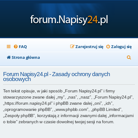
FAQ
Zarejestruj się
Zaloguj się
S
Strona główna
z
Forum Napisy24.pl - Zasady ochrony danych
u
osobowych
k
Ten tekst opisuje, w jaki sposób „Forum Napisy24.pl” i firmy
a
stowarzyszone zwane dalej „my”, „nas”, „nasz”, „Forum Napisy24.pl”,
j
„https://forum.napisy24.pl” i phpBB zwane dalej „oni”, „ich”,
„oprogramowanie phpBB”, „www.phpbb.com”, „phpBB Limited”,
„Zespoły phpBB”, korzystają z informacji zwanymi dalej „informacjami
o tobie” zebranych w czasie dowolnej twojej sesji na forum.