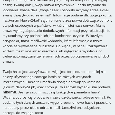
nazwę zwaną dalej „twoja nazwa użytkownika”, hasło używane do
logowania zwane dalej „twoje hasło” i osobisty aktywny adres e-mail
zwany dalej „twój adres e-mail”. Informacje podane dla twojego konta
na „Forum Napisy24.pl” są chronione przez prawa dotyczące ochrony
danych osobowych w państwie, w którym stoi nasz serwer. Mamy
prawo wymagać podania dodatkowych informacji przy rejestracji, i to
my ustalamy czy podanie ich jest konieczne, czy nie. W każdym
przypadku, masz możliwość wybrania, które informacje o twoim
koncie są wyświetlane publicznie. Co więcej, w panelu zarządzania
kontem masz możliwość włączenia lub wyłączenia wysyłania do
ciebie automatycznie generowanych przez oprogramowanie phpBB
e-maili.
Twoje hasło jest zaszyfrowane, więc jest bezpieczne, niemniej nie
należy używać tego samego hasła na różnych witrynach
internetowych. Hasło to umożliwia dostęp do twojego konta na
„Forum Napisy24.pl”, więc chroń je i w żadnym wypadku nie podawaj
nikomu
. Jeśli je zapomnisz, użyj funkcji „Nie pamiętam hasła”.
Witryna poprosi cię o podanie nazwy użytkownika i adresu e-mail. Po
podaniu tych danych zostanie wygenerowane nowe hasło i przesłane
na podany przez ciebie adres e-mail. Umożliwi ono odzyskanie
dostępu do twojego konta.