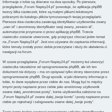
Informacje o tobie są zbierane na dwa sposoby. Po pierwsze,
przeglądanie „Forum Napisy24.pl” powoduje, że aplikacja phpBB
tworzy kilka ciasteczek, które są małymi plikami tekstowymi
pobranymi do katalogu plików tymczasowych twojej przeglądarki.
Pierwsze dwa ciasteczka zawierają identyfikator użytkownika zwany
„user-id” i anonimowy identyfikator sesji zwany „session-id”,
automatycznie przyznane ci przez aplikację phpBB. Trzecie
ciasteczko zostanie utworzone, gdy przejrzysz chociaż jeden temat
na „Forum Napisy24.pl”. Jest ono używane do zapisania informacji,
które tematy zostały przez ciebie przeczytane i służy do ułatwienia ci
nawigacji na forum.
W czasie przeglądania „Forum Napisy24.pl” możemy też utworzyć
ciasteczka niezależne od oprogramowania phpBB, ale ich ten
dokument nie dotyczy – ma on opisywać tylko strony stworzone przez
oprogramowanie phpBB. Drugi sposób, w jaki zbieramy informacje o
tobie, to dane wysyłane przez ciebie do nas. Mogą być to między
innymi posty napisane przez ciebie jako anonimowy użytkownik
zwane dalej „anonimowe posty”, konta użytkownika założone na
„Forum Napisy24.pl” zwane dalej „twoje konto” i posty napisane przez
ciebie po rejestracji i zalogowaniu zwane dalej „twoje posty”.
Twoje konto będzie zawierać przynajmniej unikalną identyfikacyjną