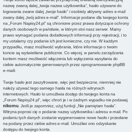
nazwę zwaną dalej „twoja nazwa użytkownika”, hasło używane do
logowania zwane dalej „twoje hasło” i osobisty aktywny adres e-mail
zwany dalej „twój adres e-mail”. Informacje podane dla twojego konta
na „Forum Napisy24.pl” są chronione przez prawa dotyczące ochrony
danych osobowych w państwie, w którym stoi nasz serwer. Mamy
prawo wymagać podania dodatkowych informacji przy rejestracji, i to
my ustalamy czy podanie ich jest konieczne, czy nie. W każdym
przypadku, masz możliwość wybrania, które informacje o twoim
koncie są wyświetlane publicznie. Co więcej, w panelu zarządzania
kontem masz możliwość włączenia lub wyłączenia wysyłania do
ciebie automatycznie generowanych przez oprogramowanie phpBB
e-maili.
Twoje hasło jest zaszyfrowane, więc jest bezpieczne, niemniej nie
należy używać tego samego hasła na różnych witrynach
internetowych. Hasło to umożliwia dostęp do twojego konta na
„Forum Napisy24.pl”, więc chroń je i w żadnym wypadku nie podawaj
nikomu
. Jeśli je zapomnisz, użyj funkcji „Nie pamiętam hasła”.
Witryna poprosi cię o podanie nazwy użytkownika i adresu e-mail. Po
podaniu tych danych zostanie wygenerowane nowe hasło i przesłane
na podany przez ciebie adres e-mail. Umożliwi ono odzyskanie
dostępu do twojego konta.