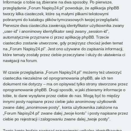
Informacje o tobie są zbierane na dwa sposoby. Po pierwsze,
przeglądanie „Forum Napisy24.pl” powoduje, że aplikacja phpBB
tworzy kilka ciasteczek, które są małymi plikami tekstowymi
pobranymi do katalogu plików tymczasowych twojej przeglądarki.
Pierwsze dwa ciasteczka zawierają identyfikator użytkownika zwany
„user-id” i anonimowy identyfikator sesji zwany „session-id”,
automatycznie przyznane ci przez aplikację phpBB. Trzecie
ciasteczko zostanie utworzone, gdy przejrzysz chociaż jeden temat
na „Forum Napisy24.pl”. Jest ono używane do zapisania informacji,
które tematy zostały przez ciebie przeczytane i służy do ułatwienia ci
nawigacji na forum.
W czasie przeglądania „Forum Napisy24.pl” możemy też utworzyć
ciasteczka niezależne od oprogramowania phpBB, ale ich ten
dokument nie dotyczy – ma on opisywać tylko strony stworzone przez
oprogramowanie phpBB. Drugi sposób, w jaki zbieramy informacje o
tobie, to dane wysyłane przez ciebie do nas. Mogą być to między
innymi posty napisane przez ciebie jako anonimowy użytkownik
zwane dalej „anonimowe posty”, konta użytkownika założone na
„Forum Napisy24.pl” zwane dalej „twoje konto” i posty napisane przez
ciebie po rejestracji i zalogowaniu zwane dalej „twoje posty”.
Twoje konto będzie zawierać przynajmniej unikalną identyfikacyjną