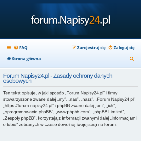
FAQ
Zarejestruj się
Zaloguj się
S
Strona główna
z
Forum Napisy24.pl - Zasady ochrony danych
u
osobowych
k
Ten tekst opisuje, w jaki sposób „Forum Napisy24.pl” i firmy
a
stowarzyszone zwane dalej „my”, „nas”, „nasz”, „Forum Napisy24.pl”,
j
„https://forum.napisy24.pl” i phpBB zwane dalej „oni”, „ich”,
„oprogramowanie phpBB”, „www.phpbb.com”, „phpBB Limited”,
„Zespoły phpBB”, korzystają z informacji zwanymi dalej „informacjami
o tobie” zebranych w czasie dowolnej twojej sesji na forum.