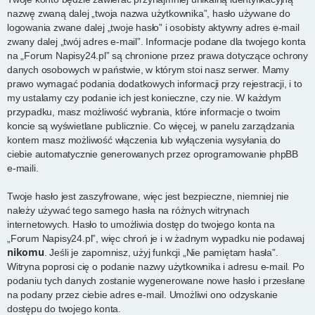
nazwę zwaną dalej „twoja nazwa użytkownika”, hasło używane do
logowania zwane dalej „twoje hasło” i osobisty aktywny adres e-mail
zwany dalej „twój adres e-mail”. Informacje podane dla twojego konta
na „Forum Napisy24.pl” są chronione przez prawa dotyczące ochrony
danych osobowych w państwie, w którym stoi nasz serwer. Mamy
prawo wymagać podania dodatkowych informacji przy rejestracji, i to
my ustalamy czy podanie ich jest konieczne, czy nie. W każdym
przypadku, masz możliwość wybrania, które informacje o twoim
koncie są wyświetlane publicznie. Co więcej, w panelu zarządzania
kontem masz możliwość włączenia lub wyłączenia wysyłania do
ciebie automatycznie generowanych przez oprogramowanie phpBB
e-maili.
Twoje hasło jest zaszyfrowane, więc jest bezpieczne, niemniej nie
należy używać tego samego hasła na różnych witrynach
internetowych. Hasło to umożliwia dostęp do twojego konta na
„Forum Napisy24.pl”, więc chroń je i w żadnym wypadku nie podawaj
nikomu
. Jeśli je zapomnisz, użyj funkcji „Nie pamiętam hasła”.
Witryna poprosi cię o podanie nazwy użytkownika i adresu e-mail. Po
podaniu tych danych zostanie wygenerowane nowe hasło i przesłane
na podany przez ciebie adres e-mail. Umożliwi ono odzyskanie
dostępu do twojego konta.