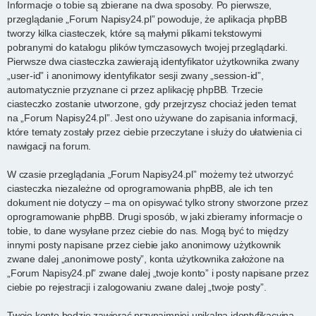
Informacje o tobie są zbierane na dwa sposoby. Po pierwsze,
przeglądanie „Forum Napisy24.pl” powoduje, że aplikacja phpBB
tworzy kilka ciasteczek, które są małymi plikami tekstowymi
pobranymi do katalogu plików tymczasowych twojej przeglądarki.
Pierwsze dwa ciasteczka zawierają identyfikator użytkownika zwany
„user-id” i anonimowy identyfikator sesji zwany „session-id”,
automatycznie przyznane ci przez aplikację phpBB. Trzecie
ciasteczko zostanie utworzone, gdy przejrzysz chociaż jeden temat
na „Forum Napisy24.pl”. Jest ono używane do zapisania informacji,
które tematy zostały przez ciebie przeczytane i służy do ułatwienia ci
nawigacji na forum.
W czasie przeglądania „Forum Napisy24.pl” możemy też utworzyć
ciasteczka niezależne od oprogramowania phpBB, ale ich ten
dokument nie dotyczy – ma on opisywać tylko strony stworzone przez
oprogramowanie phpBB. Drugi sposób, w jaki zbieramy informacje o
tobie, to dane wysyłane przez ciebie do nas. Mogą być to między
innymi posty napisane przez ciebie jako anonimowy użytkownik
zwane dalej „anonimowe posty”, konta użytkownika założone na
„Forum Napisy24.pl” zwane dalej „twoje konto” i posty napisane przez
ciebie po rejestracji i zalogowaniu zwane dalej „twoje posty”.
Twoje konto będzie zawierać przynajmniej unikalną identyfikacyjną