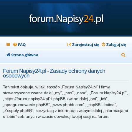
FAQ
Zarejestruj się
Zaloguj się
S
Strona główna
z
Forum Napisy24.pl - Zasady ochrony danych
u
osobowych
k
Ten tekst opisuje, w jaki sposób „Forum Napisy24.pl” i firmy
a
stowarzyszone zwane dalej „my”, „nas”, „nasz”, „Forum Napisy24.pl”,
j
„https://forum.napisy24.pl” i phpBB zwane dalej „oni”, „ich”,
„oprogramowanie phpBB”, „www.phpbb.com”, „phpBB Limited”,
„Zespoły phpBB”, korzystają z informacji zwanymi dalej „informacjami
o tobie” zebranych w czasie dowolnej twojej sesji na forum.