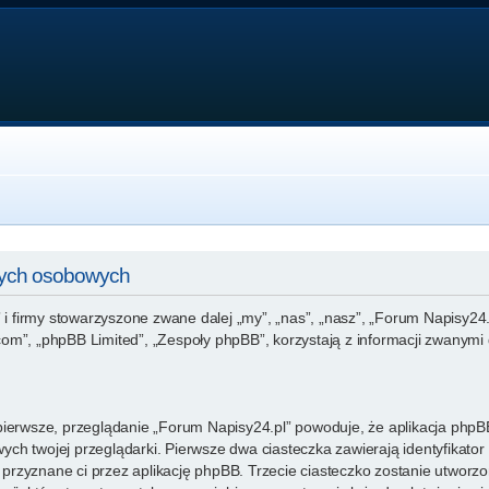
nych osobowych
 i firmy stowarzyszone zwane dalej „my”, „nas”, „nasz”, „Forum Napisy24.p
m”, „phpBB Limited”, „Zespoły phpBB”, korzystają z informacji zwanymi d
ierwsze, przeglądanie „Forum Napisy24.pl” powoduje, że aplikacja phpBB 
ch twojej przeglądarki. Pierwsze dwa ciasteczka zawierają identyfikator
ie przyznane ci przez aplikację phpBB. Trzecie ciasteczko zostanie utwor