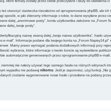
ji, które tematy zostały przez ciebie przeczytane i służy do ułatwienia ci
też utworzyć ciasteczka niezależne od oprogramowania phpBB, ale ich 
 sposób, w jaki zbieramy informacje o tobie, to dane wysyłane przez ci
ane dalej „anonimowe posty”, konta użytkownika założone na „Forum Napi
ane dalej „twoje posty”.
identyfikacyjną nazwę zwaną dalej „twoja nazwa użytkownika”, hasło używ
res e-mail”. Informacje podane dla twojego konta na „Forum Napisy24.pl
rwer. Mamy prawo wymagać podania dodatkowych informacji przy rejestrac
iwość wybrania, które informacje o twoim koncie są wyświetlane publicz
iebie automatycznie generowanych przez oprogramowanie phpBB e-maili.
e, niemniej nie należy używać tego samego hasła na różnych witrynach in
nikomu
adnym wypadku nie podawaj
. Jeśli je zapomnisz, użyj funkcji „Ni
h danych zostanie wygenerowane nowe hasło i przesłane na podany przez 