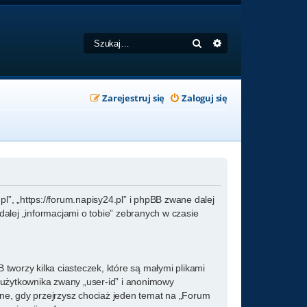
Szukaj
Wyszukiwanie zaa
Zarejestruj się
Zaloguj się
l”, „https://forum.napisy24.pl” i phpBB zwane dalej
alej „informacjami o tobie” zebranych w czasie
tworzy kilka ciasteczek, które są małymi plikami
 użytkownika zwany „user-id” i anonimowy
zone, gdy przejrzysz chociaż jeden temat na „Forum