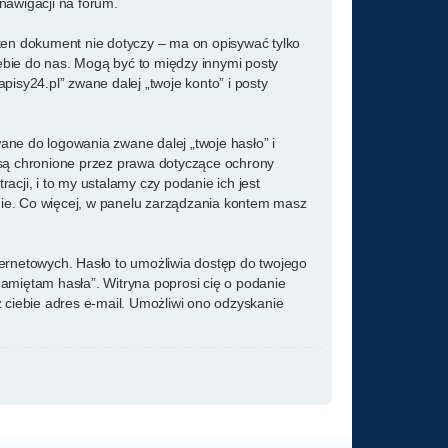
 nawigacji na forum.
ten dokument nie dotyczy – ma on opisywać tylko
ebie do nas. Mogą być to między innymi posty
sy24.pl” zwane dalej „twoje konto” i posty
ane do logowania zwane dalej „twoje hasło” i
” są chronione przez prawa dotyczące ochrony
ji, i to my ustalamy czy podanie ich jest
nie. Co więcej, w panelu zarządzania kontem masz
ternetowych. Hasło to umożliwia dostęp do twojego
e pamiętam hasła”. Witryna poprosi cię o podanie
ciebie adres e-mail. Umożliwi ono odzyskanie