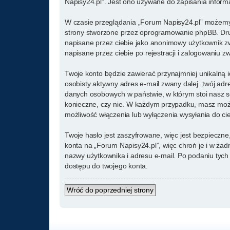
Napisy24.pl”. Jest ono używane do zapisania informac
W czasie przeglądania „Forum Napisy24.pl” możemy 
strony stworzone przez oprogramowanie phpBB. Drugi
napisane przez ciebie jako anonimowy użytkownik zw
napisane przez ciebie po rejestracji i zalogowaniu zw
Twoje konto będzie zawierać przynajmniej unikalną 
osobisty aktywny adres e-mail zwany dalej „twój ad
danych osobowych w państwie, w którym stoi nasz se
konieczne, czy nie. W każdym przypadku, masz możl
możliwość włączenia lub wyłączenia wysyłania do c
Twoje hasło jest zaszyfrowane, więc jest bezpieczn
konta na „Forum Napisy24.pl”, więc chroń je i w ż
nazwy użytkownika i adresu e-mail. Po podaniu tyc
dostępu do twojego konta.
Wróć do poprzedniej strony