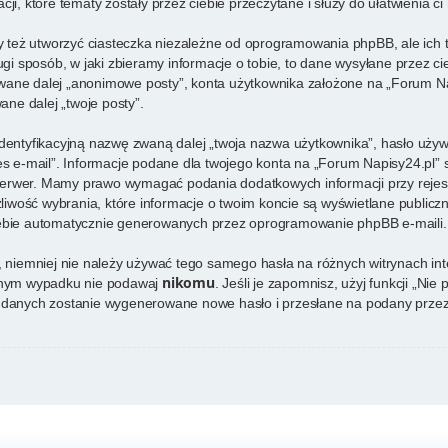
ji, które tematy zostały przez ciebie przeczytane i służy do ułatwienia ci
też utworzyć ciasteczka niezależne od oprogramowania phpBB, ale ich 
 sposób, w jaki zbieramy informacje o tobie, to dane wysyłane przez ci
ane dalej „anonimowe posty”, konta użytkownika założone na „Forum Napi
ane dalej „twoje posty”.
identyfikacyjną nazwę zwaną dalej „twoja nazwa użytkownika”, hasło używ
res e-mail”. Informacje podane dla twojego konta na „Forum Napisy24.pl
rwer. Mamy prawo wymagać podania dodatkowych informacji przy rejestrac
iwość wybrania, które informacje o twoim koncie są wyświetlane publicz
iebie automatycznie generowanych przez oprogramowanie phpBB e-maili.
e, niemniej nie należy używać tego samego hasła na różnych witrynach in
nikomu
adnym wypadku nie podawaj
. Jeśli je zapomnisz, użyj funkcji „Ni
h danych zostanie wygenerowane nowe hasło i przesłane na podany przez 