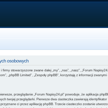
nych osobowych
 i firmy stowarzyszone zwane dalej „my”, „nas”, „nasz”, „Forum Napisy24.p
m”, „phpBB Limited”, „Zespoły phpBB”, korzystają z informacji zwanymi d
ierwsze, przeglądanie „Forum Napisy24.pl” powoduje, że aplikacja phpBB 
ch twojej przeglądarki. Pierwsze dwa ciasteczka zawierają identyfikator
ie przyznane ci przez aplikację phpBB. Trzecie ciasteczko zostanie utwor