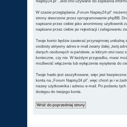
Napisy24.pl”. Jest ono używane do zapisania informac
W czasie przeglądania „Forum Napisy24.pl” możemy 
strony stworzone przez oprogramowanie phpBB. Drugi
napisane przez ciebie jako anonimowy użytkownik zw
napisane przez ciebie po rejestracji i zalogowaniu zw
Twoje konto będzie zawierać przynajmniej unikalną 
osobisty aktywny adres e-mail zwany dalej „twój ad
danych osobowych w państwie, w którym stoi nasz se
konieczne, czy nie. W każdym przypadku, masz możl
możliwość włączenia lub wyłączenia wysyłania do c
Twoje hasło jest zaszyfrowane, więc jest bezpieczn
konta na „Forum Napisy24.pl”, więc chroń je i w ż
nazwy użytkownika i adresu e-mail. Po podaniu tyc
dostępu do twojego konta.
Wróć do poprzedniej strony