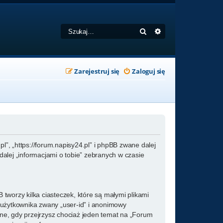
Szukaj
Wyszukiwanie zaa
Zarejestruj się
Zaloguj się
l”, „https://forum.napisy24.pl” i phpBB zwane dalej
alej „informacjami o tobie” zebranych w czasie
tworzy kilka ciasteczek, które są małymi plikami
 użytkownika zwany „user-id” i anonimowy
zone, gdy przejrzysz chociaż jeden temat na „Forum