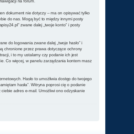
 nawigacji na forum.
ten dokument nie dotyczy – ma on opisywać tylko
ebie do nas. Mogą być to między innymi posty
sy24.pl” zwane dalej „twoje konto” i posty
ane do logowania zwane dalej „twoje hasło” i
” są chronione przez prawa dotyczące ochrony
ji, i to my ustalamy czy podanie ich jest
nie. Co więcej, w panelu zarządzania kontem masz
ternetowych. Hasło to umożliwia dostęp do twojego
e pamiętam hasła”. Witryna poprosi cię o podanie
ciebie adres e-mail. Umożliwi ono odzyskanie