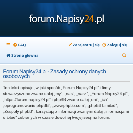
FAQ
Zarejestruj się
Zaloguj się
S
Strona główna
z
Forum Napisy24.pl - Zasady ochrony danych
u
osobowych
k
Ten tekst opisuje, w jaki sposób „Forum Napisy24.pl” i firmy
a
stowarzyszone zwane dalej „my”, „nas”, „nasz”, „Forum Napisy24.pl”,
j
„https://forum.napisy24.pl” i phpBB zwane dalej „oni”, „ich”,
„oprogramowanie phpBB”, „www.phpbb.com”, „phpBB Limited”,
„Zespoły phpBB”, korzystają z informacji zwanymi dalej „informacjami
o tobie” zebranych w czasie dowolnej twojej sesji na forum.