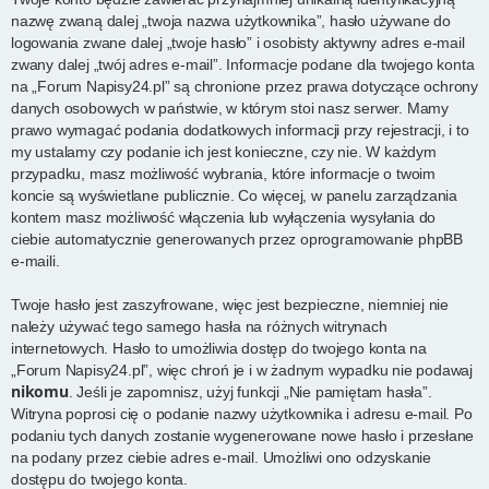
nazwę zwaną dalej „twoja nazwa użytkownika”, hasło używane do
logowania zwane dalej „twoje hasło” i osobisty aktywny adres e-mail
zwany dalej „twój adres e-mail”. Informacje podane dla twojego konta
na „Forum Napisy24.pl” są chronione przez prawa dotyczące ochrony
danych osobowych w państwie, w którym stoi nasz serwer. Mamy
prawo wymagać podania dodatkowych informacji przy rejestracji, i to
my ustalamy czy podanie ich jest konieczne, czy nie. W każdym
przypadku, masz możliwość wybrania, które informacje o twoim
koncie są wyświetlane publicznie. Co więcej, w panelu zarządzania
kontem masz możliwość włączenia lub wyłączenia wysyłania do
ciebie automatycznie generowanych przez oprogramowanie phpBB
e-maili.
Twoje hasło jest zaszyfrowane, więc jest bezpieczne, niemniej nie
należy używać tego samego hasła na różnych witrynach
internetowych. Hasło to umożliwia dostęp do twojego konta na
„Forum Napisy24.pl”, więc chroń je i w żadnym wypadku nie podawaj
nikomu
. Jeśli je zapomnisz, użyj funkcji „Nie pamiętam hasła”.
Witryna poprosi cię o podanie nazwy użytkownika i adresu e-mail. Po
podaniu tych danych zostanie wygenerowane nowe hasło i przesłane
na podany przez ciebie adres e-mail. Umożliwi ono odzyskanie
dostępu do twojego konta.