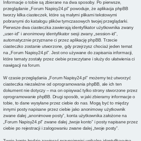
Informacje o tobie są zbierane na dwa sposoby. Po pierwsze,
przeglądanie „Forum Napisy24.pl” powoduje, że aplikacja phpBB
tworzy kilka ciasteczek, które są małymi plikami tekstowymi
pobranymi do katalogu plików tymczasowych twojej przeglądarki.
Pierwsze dwa ciasteczka zawierają identyfikator użytkownika zwany
„user-id” i anonimowy identyfikator sesji zwany „session-id”,
automatycznie przyznane ci przez aplikację phpBB. Trzecie
ciasteczko zostanie utworzone, gdy przejrzysz chociaż jeden temat
na „Forum Napisy24.pl”. Jest ono używane do zapisania informacji,
które tematy zostały przez ciebie przeczytane i służy do ułatwienia ci
nawigacji na forum.
W czasie przeglądania „Forum Napisy24.pl” możemy też utworzyć
ciasteczka niezależne od oprogramowania phpBB, ale ich ten
dokument nie dotyczy – ma on opisywać tylko strony stworzone przez
oprogramowanie phpBB. Drugi sposób, w jaki zbieramy informacje o
tobie, to dane wysyłane przez ciebie do nas. Mogą być to między
innymi posty napisane przez ciebie jako anonimowy użytkownik
zwane dalej „anonimowe posty”, konta użytkownika założone na
„Forum Napisy24.pl” zwane dalej „twoje konto” i posty napisane przez
ciebie po rejestracji i zalogowaniu zwane dalej „twoje posty”.
Twoje konto będzie zawierać przynajmniej unikalną identyfikacyjną