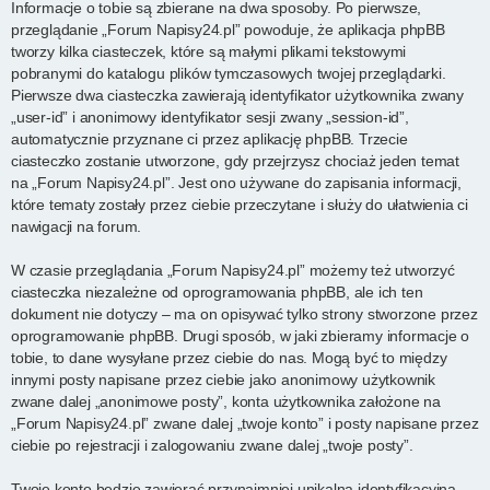
Informacje o tobie są zbierane na dwa sposoby. Po pierwsze,
przeglądanie „Forum Napisy24.pl” powoduje, że aplikacja phpBB
tworzy kilka ciasteczek, które są małymi plikami tekstowymi
pobranymi do katalogu plików tymczasowych twojej przeglądarki.
Pierwsze dwa ciasteczka zawierają identyfikator użytkownika zwany
„user-id” i anonimowy identyfikator sesji zwany „session-id”,
automatycznie przyznane ci przez aplikację phpBB. Trzecie
ciasteczko zostanie utworzone, gdy przejrzysz chociaż jeden temat
na „Forum Napisy24.pl”. Jest ono używane do zapisania informacji,
które tematy zostały przez ciebie przeczytane i służy do ułatwienia ci
nawigacji na forum.
W czasie przeglądania „Forum Napisy24.pl” możemy też utworzyć
ciasteczka niezależne od oprogramowania phpBB, ale ich ten
dokument nie dotyczy – ma on opisywać tylko strony stworzone przez
oprogramowanie phpBB. Drugi sposób, w jaki zbieramy informacje o
tobie, to dane wysyłane przez ciebie do nas. Mogą być to między
innymi posty napisane przez ciebie jako anonimowy użytkownik
zwane dalej „anonimowe posty”, konta użytkownika założone na
„Forum Napisy24.pl” zwane dalej „twoje konto” i posty napisane przez
ciebie po rejestracji i zalogowaniu zwane dalej „twoje posty”.
Twoje konto będzie zawierać przynajmniej unikalną identyfikacyjną