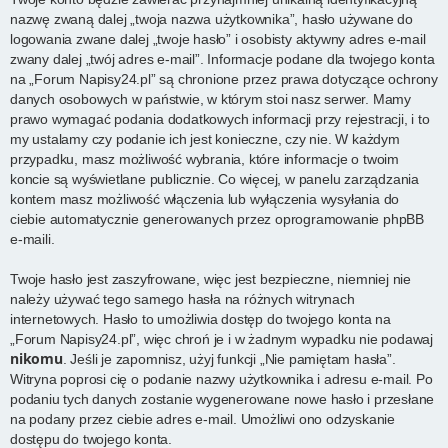
nazwę zwaną dalej „twoja nazwa użytkownika”, hasło używane do
logowania zwane dalej „twoje hasło” i osobisty aktywny adres e-mail
zwany dalej „twój adres e-mail”. Informacje podane dla twojego konta
na „Forum Napisy24.pl” są chronione przez prawa dotyczące ochrony
danych osobowych w państwie, w którym stoi nasz serwer. Mamy
prawo wymagać podania dodatkowych informacji przy rejestracji, i to
my ustalamy czy podanie ich jest konieczne, czy nie. W każdym
przypadku, masz możliwość wybrania, które informacje o twoim
koncie są wyświetlane publicznie. Co więcej, w panelu zarządzania
kontem masz możliwość włączenia lub wyłączenia wysyłania do
ciebie automatycznie generowanych przez oprogramowanie phpBB
e-maili.
Twoje hasło jest zaszyfrowane, więc jest bezpieczne, niemniej nie
należy używać tego samego hasła na różnych witrynach
internetowych. Hasło to umożliwia dostęp do twojego konta na
„Forum Napisy24.pl”, więc chroń je i w żadnym wypadku nie podawaj
nikomu
. Jeśli je zapomnisz, użyj funkcji „Nie pamiętam hasła”.
Witryna poprosi cię o podanie nazwy użytkownika i adresu e-mail. Po
podaniu tych danych zostanie wygenerowane nowe hasło i przesłane
na podany przez ciebie adres e-mail. Umożliwi ono odzyskanie
dostępu do twojego konta.