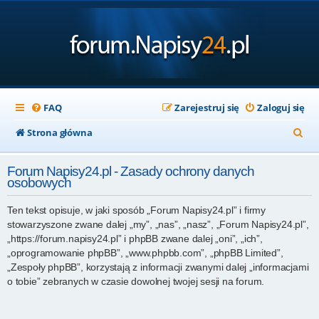
FAQ
Zarejestruj się
Zaloguj się
S
Strona główna
z
Forum Napisy24.pl - Zasady ochrony danych
u
osobowych
k
Ten tekst opisuje, w jaki sposób „Forum Napisy24.pl” i firmy
a
stowarzyszone zwane dalej „my”, „nas”, „nasz”, „Forum Napisy24.pl”,
j
„https://forum.napisy24.pl” i phpBB zwane dalej „oni”, „ich”,
„oprogramowanie phpBB”, „www.phpbb.com”, „phpBB Limited”,
„Zespoły phpBB”, korzystają z informacji zwanymi dalej „informacjami
o tobie” zebranych w czasie dowolnej twojej sesji na forum.