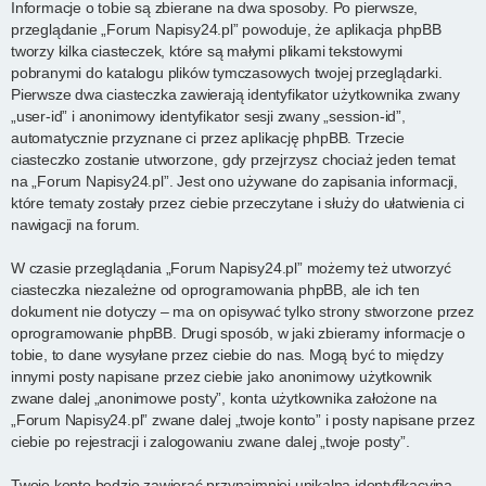
Informacje o tobie są zbierane na dwa sposoby. Po pierwsze,
przeglądanie „Forum Napisy24.pl” powoduje, że aplikacja phpBB
tworzy kilka ciasteczek, które są małymi plikami tekstowymi
pobranymi do katalogu plików tymczasowych twojej przeglądarki.
Pierwsze dwa ciasteczka zawierają identyfikator użytkownika zwany
„user-id” i anonimowy identyfikator sesji zwany „session-id”,
automatycznie przyznane ci przez aplikację phpBB. Trzecie
ciasteczko zostanie utworzone, gdy przejrzysz chociaż jeden temat
na „Forum Napisy24.pl”. Jest ono używane do zapisania informacji,
które tematy zostały przez ciebie przeczytane i służy do ułatwienia ci
nawigacji na forum.
W czasie przeglądania „Forum Napisy24.pl” możemy też utworzyć
ciasteczka niezależne od oprogramowania phpBB, ale ich ten
dokument nie dotyczy – ma on opisywać tylko strony stworzone przez
oprogramowanie phpBB. Drugi sposób, w jaki zbieramy informacje o
tobie, to dane wysyłane przez ciebie do nas. Mogą być to między
innymi posty napisane przez ciebie jako anonimowy użytkownik
zwane dalej „anonimowe posty”, konta użytkownika założone na
„Forum Napisy24.pl” zwane dalej „twoje konto” i posty napisane przez
ciebie po rejestracji i zalogowaniu zwane dalej „twoje posty”.
Twoje konto będzie zawierać przynajmniej unikalną identyfikacyjną