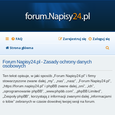
FAQ
Zarejestruj się
Zaloguj się
S
Strona główna
z
Forum Napisy24.pl - Zasady ochrony danych
u
osobowych
k
Ten tekst opisuje, w jaki sposób „Forum Napisy24.pl” i firmy
a
stowarzyszone zwane dalej „my”, „nas”, „nasz”, „Forum Napisy24.pl”,
j
„https://forum.napisy24.pl” i phpBB zwane dalej „oni”, „ich”,
„oprogramowanie phpBB”, „www.phpbb.com”, „phpBB Limited”,
„Zespoły phpBB”, korzystają z informacji zwanymi dalej „informacjami
o tobie” zebranych w czasie dowolnej twojej sesji na forum.