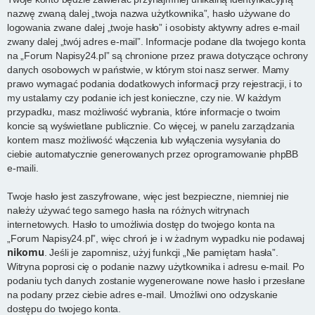
nazwę zwaną dalej „twoja nazwa użytkownika”, hasło używane do
logowania zwane dalej „twoje hasło” i osobisty aktywny adres e-mail
zwany dalej „twój adres e-mail”. Informacje podane dla twojego konta
na „Forum Napisy24.pl” są chronione przez prawa dotyczące ochrony
danych osobowych w państwie, w którym stoi nasz serwer. Mamy
prawo wymagać podania dodatkowych informacji przy rejestracji, i to
my ustalamy czy podanie ich jest konieczne, czy nie. W każdym
przypadku, masz możliwość wybrania, które informacje o twoim
koncie są wyświetlane publicznie. Co więcej, w panelu zarządzania
kontem masz możliwość włączenia lub wyłączenia wysyłania do
ciebie automatycznie generowanych przez oprogramowanie phpBB
e-maili.
Twoje hasło jest zaszyfrowane, więc jest bezpieczne, niemniej nie
należy używać tego samego hasła na różnych witrynach
internetowych. Hasło to umożliwia dostęp do twojego konta na
„Forum Napisy24.pl”, więc chroń je i w żadnym wypadku nie podawaj
nikomu
. Jeśli je zapomnisz, użyj funkcji „Nie pamiętam hasła”.
Witryna poprosi cię o podanie nazwy użytkownika i adresu e-mail. Po
podaniu tych danych zostanie wygenerowane nowe hasło i przesłane
na podany przez ciebie adres e-mail. Umożliwi ono odzyskanie
dostępu do twojego konta.