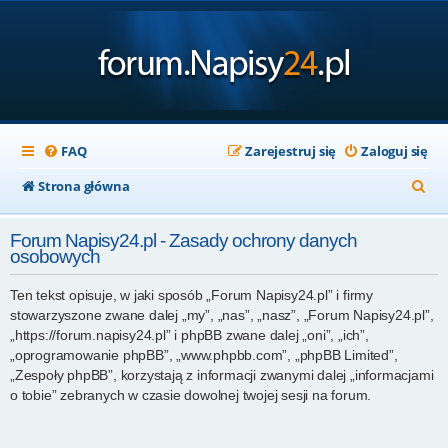
FAQ
Zarejestruj się
Zaloguj się
S
Strona główna
z
Forum Napisy24.pl - Zasady ochrony danych
u
osobowych
k
Ten tekst opisuje, w jaki sposób „Forum Napisy24.pl” i firmy
a
stowarzyszone zwane dalej „my”, „nas”, „nasz”, „Forum Napisy24.pl”,
j
„https://forum.napisy24.pl” i phpBB zwane dalej „oni”, „ich”,
„oprogramowanie phpBB”, „www.phpbb.com”, „phpBB Limited”,
„Zespoły phpBB”, korzystają z informacji zwanymi dalej „informacjami
o tobie” zebranych w czasie dowolnej twojej sesji na forum.