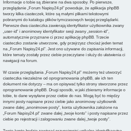
Informacje o tobie są zbierane na dwa sposoby. Po pierwsze,
przeglądanie „Forum Napisy24.pl” powoduje, że aplikacja phpBB
tworzy kilka ciasteczek, które są małymi plikami tekstowymi
pobranymi do katalogu plików tymczasowych twojej przeglądarki.
Pierwsze dwa ciasteczka zawierają identyfikator użytkownika zwany
„user-id” i anonimowy identyfikator sesji zwany „session-id”,
automatycznie przyznane ci przez aplikację phpBB. Trzecie
ciasteczko zostanie utworzone, gdy przejrzysz chociaż jeden temat
na „Forum Napisy24.pl”. Jest ono używane do zapisania informacji,
które tematy zostały przez ciebie przeczytane i służy do ułatwienia ci
nawigacji na forum.
W czasie przeglądania „Forum Napisy24.pl” możemy też utworzyć
ciasteczka niezależne od oprogramowania phpBB, ale ich ten
dokument nie dotyczy – ma on opisywać tylko strony stworzone przez
oprogramowanie phpBB. Drugi sposób, w jaki zbieramy informacje o
tobie, to dane wysyłane przez ciebie do nas. Mogą być to między
innymi posty napisane przez ciebie jako anonimowy użytkownik
zwane dalej „anonimowe posty”, konta użytkownika założone na
„Forum Napisy24.pl” zwane dalej „twoje konto” i posty napisane przez
ciebie po rejestracji i zalogowaniu zwane dalej „twoje posty”.
Twoje konto będzie zawierać przynajmniej unikalną identyfikacyjną