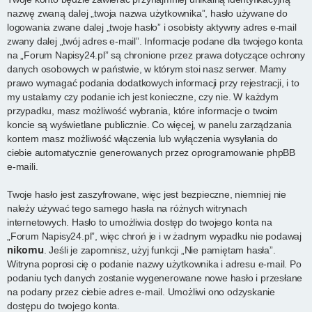
nazwę zwaną dalej „twoja nazwa użytkownika”, hasło używane do
logowania zwane dalej „twoje hasło” i osobisty aktywny adres e-mail
zwany dalej „twój adres e-mail”. Informacje podane dla twojego konta
na „Forum Napisy24.pl” są chronione przez prawa dotyczące ochrony
danych osobowych w państwie, w którym stoi nasz serwer. Mamy
prawo wymagać podania dodatkowych informacji przy rejestracji, i to
my ustalamy czy podanie ich jest konieczne, czy nie. W każdym
przypadku, masz możliwość wybrania, które informacje o twoim
koncie są wyświetlane publicznie. Co więcej, w panelu zarządzania
kontem masz możliwość włączenia lub wyłączenia wysyłania do
ciebie automatycznie generowanych przez oprogramowanie phpBB
e-maili.
Twoje hasło jest zaszyfrowane, więc jest bezpieczne, niemniej nie
należy używać tego samego hasła na różnych witrynach
internetowych. Hasło to umożliwia dostęp do twojego konta na
„Forum Napisy24.pl”, więc chroń je i w żadnym wypadku nie podawaj
nikomu
. Jeśli je zapomnisz, użyj funkcji „Nie pamiętam hasła”.
Witryna poprosi cię o podanie nazwy użytkownika i adresu e-mail. Po
podaniu tych danych zostanie wygenerowane nowe hasło i przesłane
na podany przez ciebie adres e-mail. Umożliwi ono odzyskanie
dostępu do twojego konta.