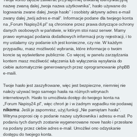
nazwę zwaną dalej „twoja nazwa użytkownika”, hasło używane do
logowania zwane dalej „twoje hasło” i osobisty aktywny adres e-mail
zwany dalej „twój adres e-mail”. Informacje podane dla twojego konta
na „Forum Napisy24.pl” są chronione przez prawa dotyczące ochrony
danych osobowych w państwie, w którym stoi nasz serwer. Mamy
prawo wymagać podania dodatkowych informacji przy rejestracji, i to
my ustalamy czy podanie ich jest konieczne, czy nie. W każdym
przypadku, masz możliwość wybrania, które informacje o twoim
koncie są wyświetlane publicznie. Co więcej, w panelu zarządzania
kontem masz możliwość włączenia lub wyłączenia wysyłania do
ciebie automatycznie generowanych przez oprogramowanie phpBB
e-maili.
Twoje hasło jest zaszyfrowane, więc jest bezpieczne, niemniej nie
należy używać tego samego hasła na różnych witrynach
internetowych. Hasło to umożliwia dostęp do twojego konta na
„Forum Napisy24.pl”, więc chroń je i w żadnym wypadku nie podawaj
nikomu
. Jeśli je zapomnisz, użyj funkcji „Nie pamiętam hasła”.
Witryna poprosi cię o podanie nazwy użytkownika i adresu e-mail. Po
podaniu tych danych zostanie wygenerowane nowe hasło i przesłane
na podany przez ciebie adres e-mail. Umożliwi ono odzyskanie
dostępu do twojego konta.