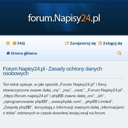
FAQ
Zarejestruj się
Zaloguj się
S
Strona główna
z
Forum Napisy24.pl - Zasady ochrony danych
u
osobowych
k
Ten tekst opisuje, w jaki sposób „Forum Napisy24.pl” i firmy
a
stowarzyszone zwane dalej „my”, „nas”, „nasz”, „Forum Napisy24.pl”,
j
„https://forum.napisy24.pl” i phpBB zwane dalej „oni”, „ich”,
„oprogramowanie phpBB”, „www.phpbb.com”, „phpBB Limited”,
„Zespoły phpBB”, korzystają z informacji zwanymi dalej „informacjami
o tobie” zebranych w czasie dowolnej twojej sesji na forum.