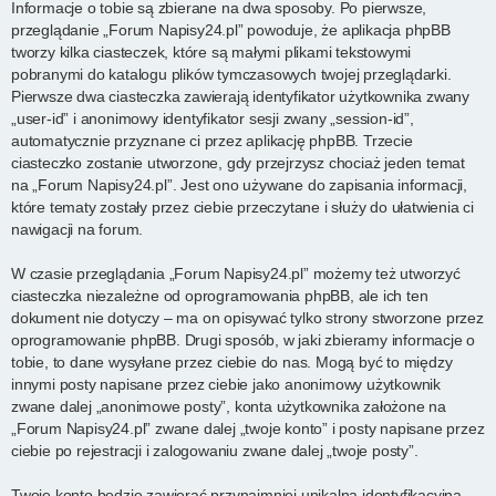
Informacje o tobie są zbierane na dwa sposoby. Po pierwsze,
przeglądanie „Forum Napisy24.pl” powoduje, że aplikacja phpBB
tworzy kilka ciasteczek, które są małymi plikami tekstowymi
pobranymi do katalogu plików tymczasowych twojej przeglądarki.
Pierwsze dwa ciasteczka zawierają identyfikator użytkownika zwany
„user-id” i anonimowy identyfikator sesji zwany „session-id”,
automatycznie przyznane ci przez aplikację phpBB. Trzecie
ciasteczko zostanie utworzone, gdy przejrzysz chociaż jeden temat
na „Forum Napisy24.pl”. Jest ono używane do zapisania informacji,
które tematy zostały przez ciebie przeczytane i służy do ułatwienia ci
nawigacji na forum.
W czasie przeglądania „Forum Napisy24.pl” możemy też utworzyć
ciasteczka niezależne od oprogramowania phpBB, ale ich ten
dokument nie dotyczy – ma on opisywać tylko strony stworzone przez
oprogramowanie phpBB. Drugi sposób, w jaki zbieramy informacje o
tobie, to dane wysyłane przez ciebie do nas. Mogą być to między
innymi posty napisane przez ciebie jako anonimowy użytkownik
zwane dalej „anonimowe posty”, konta użytkownika założone na
„Forum Napisy24.pl” zwane dalej „twoje konto” i posty napisane przez
ciebie po rejestracji i zalogowaniu zwane dalej „twoje posty”.
Twoje konto będzie zawierać przynajmniej unikalną identyfikacyjną