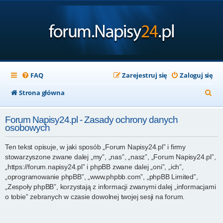
FAQ
Zarejestruj się
Zaloguj się
S
Strona główna
z
Forum Napisy24.pl - Zasady ochrony danych
u
osobowych
k
Ten tekst opisuje, w jaki sposób „Forum Napisy24.pl” i firmy
a
stowarzyszone zwane dalej „my”, „nas”, „nasz”, „Forum Napisy24.pl”,
j
„https://forum.napisy24.pl” i phpBB zwane dalej „oni”, „ich”,
„oprogramowanie phpBB”, „www.phpbb.com”, „phpBB Limited”,
„Zespoły phpBB”, korzystają z informacji zwanymi dalej „informacjami
o tobie” zebranych w czasie dowolnej twojej sesji na forum.