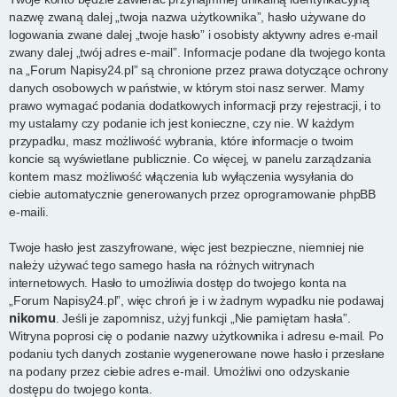
nazwę zwaną dalej „twoja nazwa użytkownika”, hasło używane do
logowania zwane dalej „twoje hasło” i osobisty aktywny adres e-mail
zwany dalej „twój adres e-mail”. Informacje podane dla twojego konta
na „Forum Napisy24.pl” są chronione przez prawa dotyczące ochrony
danych osobowych w państwie, w którym stoi nasz serwer. Mamy
prawo wymagać podania dodatkowych informacji przy rejestracji, i to
my ustalamy czy podanie ich jest konieczne, czy nie. W każdym
przypadku, masz możliwość wybrania, które informacje o twoim
koncie są wyświetlane publicznie. Co więcej, w panelu zarządzania
kontem masz możliwość włączenia lub wyłączenia wysyłania do
ciebie automatycznie generowanych przez oprogramowanie phpBB
e-maili.
Twoje hasło jest zaszyfrowane, więc jest bezpieczne, niemniej nie
należy używać tego samego hasła na różnych witrynach
internetowych. Hasło to umożliwia dostęp do twojego konta na
„Forum Napisy24.pl”, więc chroń je i w żadnym wypadku nie podawaj
nikomu
. Jeśli je zapomnisz, użyj funkcji „Nie pamiętam hasła”.
Witryna poprosi cię o podanie nazwy użytkownika i adresu e-mail. Po
podaniu tych danych zostanie wygenerowane nowe hasło i przesłane
na podany przez ciebie adres e-mail. Umożliwi ono odzyskanie
dostępu do twojego konta.