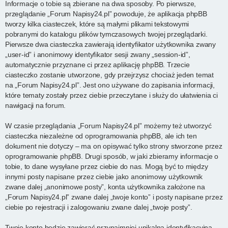
Informacje o tobie są zbierane na dwa sposoby. Po pierwsze,
przeglądanie „Forum Napisy24.pl” powoduje, że aplikacja phpBB
tworzy kilka ciasteczek, które są małymi plikami tekstowymi
pobranymi do katalogu plików tymczasowych twojej przeglądarki.
Pierwsze dwa ciasteczka zawierają identyfikator użytkownika zwany
„user-id” i anonimowy identyfikator sesji zwany „session-id”,
automatycznie przyznane ci przez aplikację phpBB. Trzecie
ciasteczko zostanie utworzone, gdy przejrzysz chociaż jeden temat
na „Forum Napisy24.pl”. Jest ono używane do zapisania informacji,
które tematy zostały przez ciebie przeczytane i służy do ułatwienia ci
nawigacji na forum.
W czasie przeglądania „Forum Napisy24.pl” możemy też utworzyć
ciasteczka niezależne od oprogramowania phpBB, ale ich ten
dokument nie dotyczy – ma on opisywać tylko strony stworzone przez
oprogramowanie phpBB. Drugi sposób, w jaki zbieramy informacje o
tobie, to dane wysyłane przez ciebie do nas. Mogą być to między
innymi posty napisane przez ciebie jako anonimowy użytkownik
zwane dalej „anonimowe posty”, konta użytkownika założone na
„Forum Napisy24.pl” zwane dalej „twoje konto” i posty napisane przez
ciebie po rejestracji i zalogowaniu zwane dalej „twoje posty”.
Twoje konto będzie zawierać przynajmniej unikalną identyfikacyjną