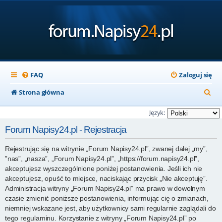
FAQ
Zaloguj się
S
Strona główna
z
Język:
u
Forum Napisy24.pl - Rejestracja
k
Rejestrując się na witrynie „Forum Napisy24.pl”, zwanej dalej „my”,
a
”nas”, „nasza”, „Forum Napisy24.pl”, „https://forum.napisy24.pl”,
j
akceptujesz wyszczególnione poniżej postanowienia. Jeśli ich nie
akceptujesz, opuść to miejsce, naciskając przycisk „Nie akceptuję”.
Administracja witryny „Forum Napisy24.pl” ma prawo w dowolnym
czasie zmienić poniższe postanowienia, informując cię o zmianach,
niemniej wskazane jest, aby użytkownicy sami regularnie zaglądali do
tego regulaminu. Korzystanie z witryny „Forum Napisy24.pl” po