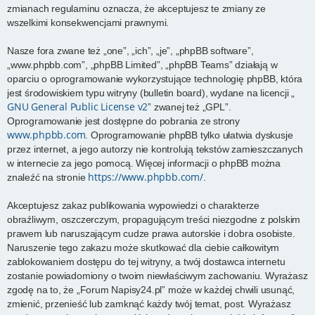
zmianach regulaminu oznacza, że akceptujesz te zmiany ze
wszelkimi konsekwencjami prawnymi.
Nasze fora zwane też „one”, „ich”, „je”, „phpBB software”,
„www.phpbb.com”, „phpBB Limited”, „phpBB Teams” działają w
oparciu o oprogramowanie wykorzystujące technologię phpBB, która
jest środowiskiem typu witryny (bulletin board), wydane na licencji „
GNU General Public License v2
” zwanej też „GPL”.
Oprogramowanie jest dostępne do pobrania ze strony
www.phpbb.com
. Oprogramowanie phpBB tylko ułatwia dyskusje
przez internet, a jego autorzy nie kontrolują tekstów zamieszczanych
w internecie za jego pomocą. Więcej informacji o phpBB można
https://www.phpbb.com/
znaleźć na stronie
.
Akceptujesz zakaz publikowania wypowiedzi o charakterze
obraźliwym, oszczerczym, propagującym treści niezgodne z polskim
prawem lub naruszającym cudze prawa autorskie i dobra osobiste.
Naruszenie tego zakazu może skutkować dla ciebie całkowitym
zablokowaniem dostępu do tej witryny, a twój dostawca internetu
zostanie powiadomiony o twoim niewłaściwym zachowaniu. Wyrażasz
zgodę na to, że „Forum Napisy24.pl” może w każdej chwili usunąć,
zmienić, przenieść lub zamknąć każdy twój temat, post. Wyrażasz