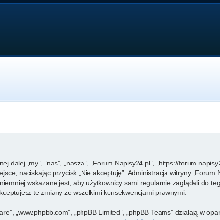
nej dalej „my”, ”nas”, „nasza”, „Forum Napisy24.pl”, „https://forum.napis
miejsce, naciskając przycisk „Nie akceptuję”. Administracja witryny „For
niemniej wskazane jest, aby użytkownicy sami regularnie zaglądali do te
kceptujesz te zmiany ze wszelkimi konsekwencjami prawnymi.
ftware”, „www.phpbb.com”, „phpBB Limited”, „phpBB Teams” działają w op