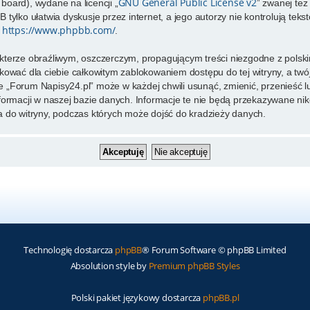
GNU General Public License v2
 board), wydane na licencji „
” zwanej te
tylko ułatwia dyskusje przez internet, a jego autorzy nie kontrolują te
https://www.phpbb.com/
e
.
kterze obraźliwym, oszczerczym, propagującym treści niezgodne z pols
kować dla ciebie całkowitym zablokowaniem dostępu do tej witryny, a tw
 „Forum Napisy24.pl” może w każdej chwili usunąć, zmienić, przenieść 
formacji w naszej bazie danych. Informacje te nie będą przekazywane nik
 do witryny, podczas których może dojść do kradzieży danych.
Technologię dostarcza
phpBB
® Forum Software © phpBB Limited
Absolution style by
Premium phpBB Styles
Polski pakiet językowy dostarcza
phpBB.pl