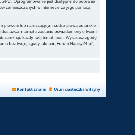
ż „GPL”. Oprogramowanie jest dostępne do pobrania
kstów zamieszczanych w internecie za jego pomocą.
kim prawem lub naruszającym cudze prawa autorskie
ój dostawca internetu zostanie powiadomiony o twoim
lub zamknąć każdy twój temat, post. Wyrażasz zgodę
omu bez twojej zgody, ale ani „Forum Napisy24.pl”,
Kontakt z nami
Usuń ciasteczka witryny