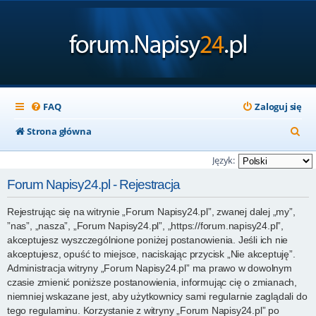
FAQ
Zaloguj się
S
Strona główna
z
Język:
u
Forum Napisy24.pl - Rejestracja
k
Rejestrując się na witrynie „Forum Napisy24.pl”, zwanej dalej „my”,
a
”nas”, „nasza”, „Forum Napisy24.pl”, „https://forum.napisy24.pl”,
j
akceptujesz wyszczególnione poniżej postanowienia. Jeśli ich nie
akceptujesz, opuść to miejsce, naciskając przycisk „Nie akceptuję”.
Administracja witryny „Forum Napisy24.pl” ma prawo w dowolnym
czasie zmienić poniższe postanowienia, informując cię o zmianach,
niemniej wskazane jest, aby użytkownicy sami regularnie zaglądali do
tego regulaminu. Korzystanie z witryny „Forum Napisy24.pl” po