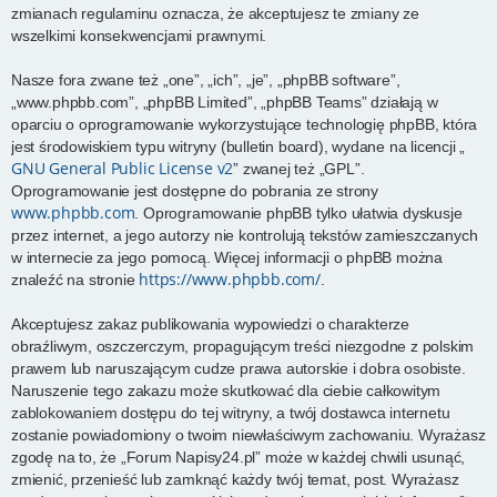
zmianach regulaminu oznacza, że akceptujesz te zmiany ze
wszelkimi konsekwencjami prawnymi.
Nasze fora zwane też „one”, „ich”, „je”, „phpBB software”,
„www.phpbb.com”, „phpBB Limited”, „phpBB Teams” działają w
oparciu o oprogramowanie wykorzystujące technologię phpBB, która
jest środowiskiem typu witryny (bulletin board), wydane na licencji „
GNU General Public License v2
” zwanej też „GPL”.
Oprogramowanie jest dostępne do pobrania ze strony
www.phpbb.com
. Oprogramowanie phpBB tylko ułatwia dyskusje
przez internet, a jego autorzy nie kontrolują tekstów zamieszczanych
w internecie za jego pomocą. Więcej informacji o phpBB można
https://www.phpbb.com/
znaleźć na stronie
.
Akceptujesz zakaz publikowania wypowiedzi o charakterze
obraźliwym, oszczerczym, propagującym treści niezgodne z polskim
prawem lub naruszającym cudze prawa autorskie i dobra osobiste.
Naruszenie tego zakazu może skutkować dla ciebie całkowitym
zablokowaniem dostępu do tej witryny, a twój dostawca internetu
zostanie powiadomiony o twoim niewłaściwym zachowaniu. Wyrażasz
zgodę na to, że „Forum Napisy24.pl” może w każdej chwili usunąć,
zmienić, przenieść lub zamknąć każdy twój temat, post. Wyrażasz