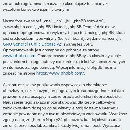
zmianach regulaminu oznacza, że akceptujesz te zmiany ze
wszelkimi konsekwencjami prawnymi.
Nasze fora zwane też „one”, „ich”, „je”, „phpBB software”,
„www.phpbb.com”, „phpBB Limited”, „phpBB Teams” działają w
oparciu o oprogramowanie wykorzystujące technologię phpBB, która
jest środowiskiem typu witryny (bulletin board), wydane na licencji „
GNU General Public License v2
” zwanej też „GPL”.
Oprogramowanie jest dostępne do pobrania ze strony
www.phpbb.com
. Oprogramowanie phpBB tylko ułatwia dyskusje
przez internet, a jego autorzy nie kontrolują tekstów zamieszczanych
w internecie za jego pomocą. Więcej informacji o phpBB można
https://www.phpbb.com/
znaleźć na stronie
.
Akceptujesz zakaz publikowania wypowiedzi o charakterze
obraźliwym, oszczerczym, propagującym treści niezgodne z polskim
prawem lub naruszającym cudze prawa autorskie i dobra osobiste.
Naruszenie tego zakazu może skutkować dla ciebie całkowitym
zablokowaniem dostępu do tej witryny, a twój dostawca internetu
zostanie powiadomiony o twoim niewłaściwym zachowaniu. Wyrażasz
zgodę na to, że „Forum Napisy24.pl” może w każdej chwili usunąć,
zmienić, przenieść lub zamknąć każdy twój temat, post. Wyrażasz