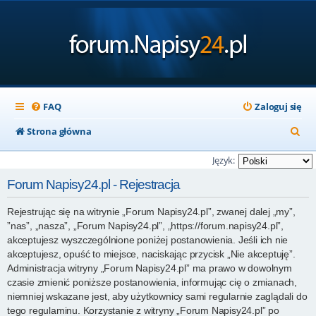
FAQ
Zaloguj się
S
Strona główna
z
Język:
u
Forum Napisy24.pl - Rejestracja
k
Rejestrując się na witrynie „Forum Napisy24.pl”, zwanej dalej „my”,
a
”nas”, „nasza”, „Forum Napisy24.pl”, „https://forum.napisy24.pl”,
j
akceptujesz wyszczególnione poniżej postanowienia. Jeśli ich nie
akceptujesz, opuść to miejsce, naciskając przycisk „Nie akceptuję”.
Administracja witryny „Forum Napisy24.pl” ma prawo w dowolnym
czasie zmienić poniższe postanowienia, informując cię o zmianach,
niemniej wskazane jest, aby użytkownicy sami regularnie zaglądali do
tego regulaminu. Korzystanie z witryny „Forum Napisy24.pl” po