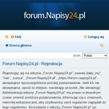
FAQ
Zaloguj się
S
Strona główna
z
Język:
u
Forum Napisy24.pl - Rejestracja
k
Rejestrując się na witrynie „Forum Napisy24.pl”, zwanej dalej „my”,
a
”nas”, „nasza”, „Forum Napisy24.pl”, „https://forum.napisy24.pl”,
j
akceptujesz wyszczególnione poniżej postanowienia. Jeśli ich nie
akceptujesz, opuść to miejsce, naciskając przycisk „Nie akceptuję”.
Administracja witryny „Forum Napisy24.pl” ma prawo w dowolnym
czasie zmienić poniższe postanowienia, informując cię o zmianach,
niemniej wskazane jest, aby użytkownicy sami regularnie zaglądali do
tego regulaminu. Korzystanie z witryny „Forum Napisy24.pl” po