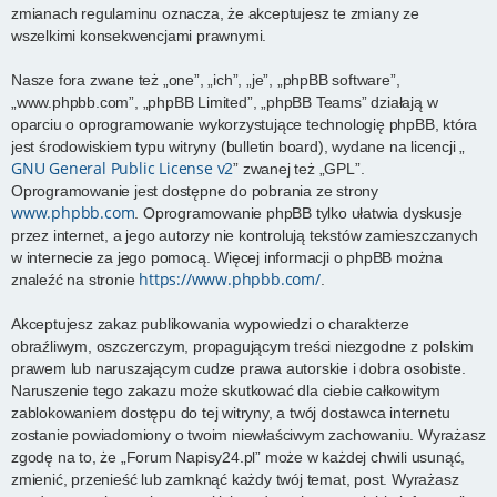
zmianach regulaminu oznacza, że akceptujesz te zmiany ze
wszelkimi konsekwencjami prawnymi.
Nasze fora zwane też „one”, „ich”, „je”, „phpBB software”,
„www.phpbb.com”, „phpBB Limited”, „phpBB Teams” działają w
oparciu o oprogramowanie wykorzystujące technologię phpBB, która
jest środowiskiem typu witryny (bulletin board), wydane na licencji „
GNU General Public License v2
” zwanej też „GPL”.
Oprogramowanie jest dostępne do pobrania ze strony
www.phpbb.com
. Oprogramowanie phpBB tylko ułatwia dyskusje
przez internet, a jego autorzy nie kontrolują tekstów zamieszczanych
w internecie za jego pomocą. Więcej informacji o phpBB można
https://www.phpbb.com/
znaleźć na stronie
.
Akceptujesz zakaz publikowania wypowiedzi o charakterze
obraźliwym, oszczerczym, propagującym treści niezgodne z polskim
prawem lub naruszającym cudze prawa autorskie i dobra osobiste.
Naruszenie tego zakazu może skutkować dla ciebie całkowitym
zablokowaniem dostępu do tej witryny, a twój dostawca internetu
zostanie powiadomiony o twoim niewłaściwym zachowaniu. Wyrażasz
zgodę na to, że „Forum Napisy24.pl” może w każdej chwili usunąć,
zmienić, przenieść lub zamknąć każdy twój temat, post. Wyrażasz