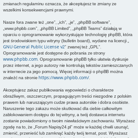
zmianach regulaminu oznacza, że akceptujesz te zmiany ze
wszelkimi konsekwencjami prawnymi.
Nasze fora zwane też „one”, „ich”, „je”, „phpBB software”,
„www.phpbb.com”, „phpBB Limited”, „phpBB Teams” działają w
oparciu o oprogramowanie wykorzystujące technologię phpBB, która
jest środowiskiem typu witryny (bulletin board), wydane na licencji „
GNU General Public License v2
” zwanej też „GPL”.
Oprogramowanie jest dostępne do pobrania ze strony
www.phpbb.com
. Oprogramowanie phpBB tylko ułatwia dyskusje
przez internet, a jego autorzy nie kontrolują tekstów zamieszczanych
w internecie za jego pomocą. Więcej informacji o phpBB można
https://www.phpbb.com/
znaleźć na stronie
.
Akceptujesz zakaz publikowania wypowiedzi o charakterze
obraźliwym, oszczerczym, propagującym treści niezgodne z polskim
prawem lub naruszającym cudze prawa autorskie i dobra osobiste.
Naruszenie tego zakazu może skutkować dla ciebie całkowitym
zablokowaniem dostępu do tej witryny, a twój dostawca internetu
zostanie powiadomiony o twoim niewłaściwym zachowaniu. Wyrażasz
zgodę na to, że „Forum Napisy24.pl” może w każdej chwili usunąć,
zmienić, przenieść lub zamknąć każdy twój temat, post. Wyrażasz