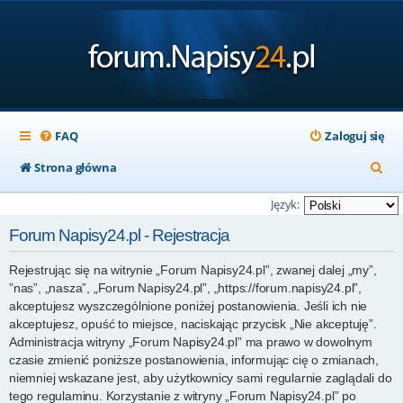
FAQ
Zaloguj się
S
Strona główna
z
Język:
u
Forum Napisy24.pl - Rejestracja
k
Rejestrując się na witrynie „Forum Napisy24.pl”, zwanej dalej „my”,
a
”nas”, „nasza”, „Forum Napisy24.pl”, „https://forum.napisy24.pl”,
j
akceptujesz wyszczególnione poniżej postanowienia. Jeśli ich nie
akceptujesz, opuść to miejsce, naciskając przycisk „Nie akceptuję”.
Administracja witryny „Forum Napisy24.pl” ma prawo w dowolnym
czasie zmienić poniższe postanowienia, informując cię o zmianach,
niemniej wskazane jest, aby użytkownicy sami regularnie zaglądali do
tego regulaminu. Korzystanie z witryny „Forum Napisy24.pl” po