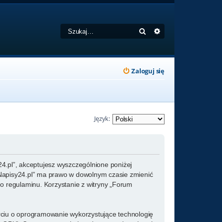
Szukaj
Wyszukiwanie zaa
Zaloguj się
Język:
y24.pl”, akceptujesz wyszczególnione poniżej
um Napisy24.pl” ma prawo w dowolnym czasie zmienić
go regulaminu. Korzystanie z witryny „Forum
arciu o oprogramowanie wykorzystujące technologię