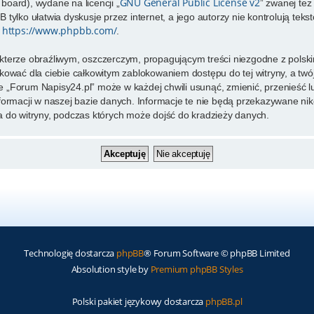
GNU General Public License v2
 board), wydane na licencji „
” zwanej te
tylko ułatwia dyskusje przez internet, a jego autorzy nie kontrolują te
https://www.phpbb.com/
e
.
kterze obraźliwym, oszczerczym, propagującym treści niezgodne z pols
kować dla ciebie całkowitym zablokowaniem dostępu do tej witryny, a tw
 „Forum Napisy24.pl” może w każdej chwili usunąć, zmienić, przenieść 
formacji w naszej bazie danych. Informacje te nie będą przekazywane nik
 do witryny, podczas których może dojść do kradzieży danych.
Technologię dostarcza
phpBB
® Forum Software © phpBB Limited
Absolution style by
Premium phpBB Styles
Polski pakiet językowy dostarcza
phpBB.pl