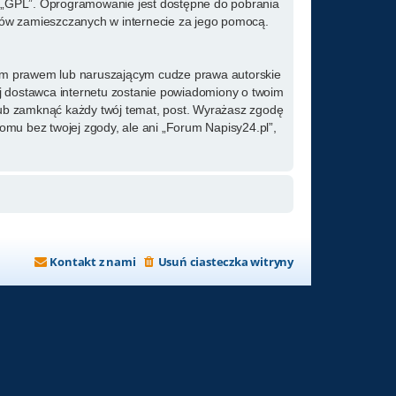
ż „GPL”. Oprogramowanie jest dostępne do pobrania
kstów zamieszczanych w internecie za jego pomocą.
kim prawem lub naruszającym cudze prawa autorskie
ój dostawca internetu zostanie powiadomiony o twoim
lub zamknąć każdy twój temat, post. Wyrażasz zgodę
omu bez twojej zgody, ale ani „Forum Napisy24.pl”,
Kontakt z nami
Usuń ciasteczka witryny