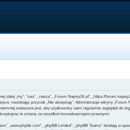
nej dalej „my”, ”nas”, „nasza”, „Forum Napisy24.pl”, „https://forum.napis
miejsce, naciskając przycisk „Nie akceptuję”. Administracja witryny „For
niemniej wskazane jest, aby użytkownicy sami regularnie zaglądali do te
kceptujesz te zmiany ze wszelkimi konsekwencjami prawnymi.
ftware”, „www.phpbb.com”, „phpBB Limited”, „phpBB Teams” działają w op