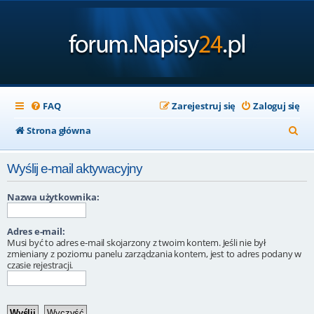
FAQ
Zarejestruj się
Zaloguj się
S
Strona główna
z
Wyślij e-mail aktywacyjny
u
k
Nazwa użytkownika:
a
Adres e-mail:
j
Musi być to adres e-mail skojarzony z twoim kontem. Jeśli nie był
zmieniany z poziomu panelu zarządzania kontem, jest to adres podany w
czasie rejestracji.