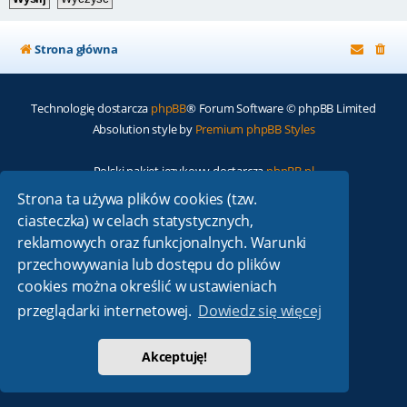
Strona główna
Technologię dostarcza
phpBB
® Forum Software © phpBB Limited
Absolution style by
Premium phpBB Styles
Polski pakiet językowy dostarcza
phpBB.pl
Zasady ochrony danych osobowych
|
Regulamin
Strona ta używa plików cookies (tzw.
ciasteczka) w celach statystycznych,
reklamowych oraz funkcjonalnych. Warunki
przechowywania lub dostępu do plików
cookies można określić w ustawieniach
przeglądarki internetowej.
Dowiedz się więcej
Akceptuję!