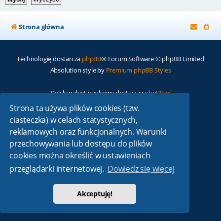
Strona główna
Technologię dostarcza
phpBB
® Forum Software © phpBB Limited
Absolution style by
Premium phpBB Styles
Polski pakiet językowy dostarcza
phpBB.pl
Zasady ochrony danych osobowych
|
Regulamin
Strona ta używa plików cookies (tzw.
ciasteczka) w celach statystycznych,
reklamowych oraz funkcjonalnych. Warunki
przechowywania lub dostępu do plików
cookies można określić w ustawieniach
przeglądarki internetowej.
Dowiedz się więcej
Akceptuję!