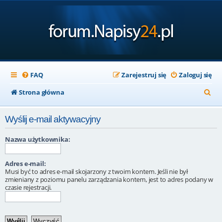
FAQ
Zarejestruj się
Zaloguj się
S
Strona główna
z
Wyślij e-mail aktywacyjny
u
k
Nazwa użytkownika:
a
Adres e-mail:
j
Musi być to adres e-mail skojarzony z twoim kontem. Jeśli nie był
zmieniany z poziomu panelu zarządzania kontem, jest to adres podany w
czasie rejestracji.